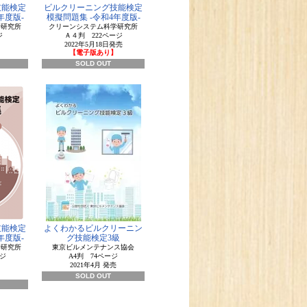
技能検定
ビルクリーニング技能検定
年度版-
模擬問題集 -令和4年度版-
学研究所
クリーンシステム科学研究所
ージ
Ａ４判 222ページ
2022年5月18日発売
】
【電子版あり】
SOLD OUT
技能検定
よくわかるビルクリーニン
年度版-
グ技能検定3級
学研究所
東京ビルメンテナンス協会
ジ
A4判 74ページ
2021年4月 発売
】
SOLD OUT