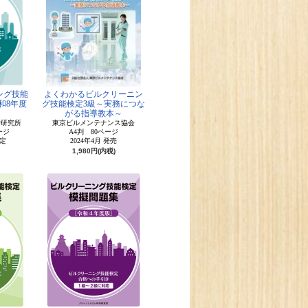
ング技能
よくわかるビルクリーニン
和8年度
グ技能検定3級～実務につな
がる指導教本～
学研究所
東京ビルメンテナンス協会
ージ
A4判 80ページ
予定
2024年4月 発売
1,980円(内税)