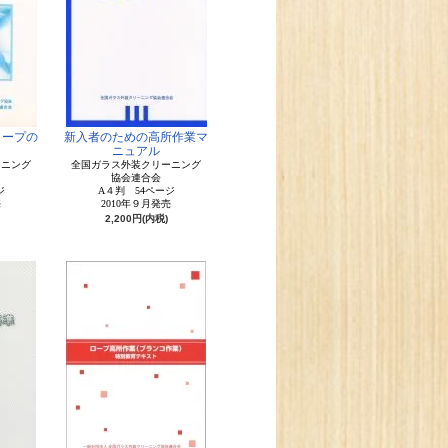
ロープの
新入者のための高所作業マ
ニュアル
ーニング
全国ガラス外装クリーニング
協会連合会
ジ
A４判 54ページ
売
2010年９月発売
2,200円(内税)