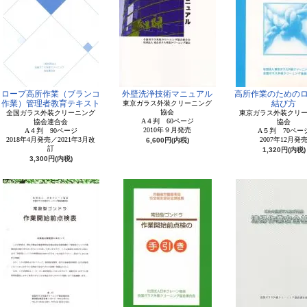
ロープ高所作業（ブランコ
外壁洗浄技術マニュアル
高所作業のための
作業）管理者教育テキスト
結び方
東京ガラス外装クリーニング
協会
全国ガラス外装クリーニング
東京ガラス外装クリ
A４判 60ページ
協会連合会
協会
2010年９月発売
A４判 90ページ
A５判 70ペー
2018年4月発売／2021年3月改
2007年12月発
6,600円(内税)
訂
1,320円(内税)
3,300円(内税)