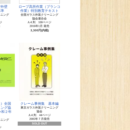
び外壁
ロープ高所作業（ブランコ
基準
作業）特別教育テキスト
ーニング
全国ガラス外装クリーニング
協会連合会
ジ
A４判 100ページ
売
2016年1月 発売
3,300円(内税)
社）全国
クレーム事例集 基本編
ニング協
東京ガラス外装クリーニング
（令和２年
協会
A４判 44ページ
2005年７月発売
ーニング
SOLD OUT
ジ