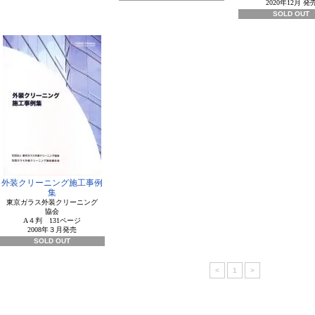
2020年12月 発
SOLD OUT
外装クリーニング施工事例
集
東京ガラス外装クリーニング
協会
A４判 131ページ
2008年３月発売
SOLD OUT
<
1
>