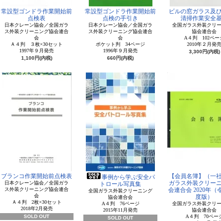
常設型ゴンドラ作業開始前
常設型ゴンドラ作業開始前
ビルの窓ガラス及
点検表
点検の手引き
清掃作業安全
日本クレーン協会／全国ガラ
日本クレーン協会／全国ガラ
全国ガラス外装クリ
ス外装クリーニング協会連合
ス外装クリーニング協会連合
協会連合会
会
会
A４判 102ペー
Ａ４判 ３枚×30セット
ポケット判 34ページ
2010年２月発
1997年９月発売
1996年９月発売
3,300円(内税)
1,100円(内税)
660円(内税)
ブランコ作業開始前点検表
【会員名簿】（一
事例から学ぶ安全パ
ガラス外装クリー
日本クレーン協会／全国ガラ
トロール写真集
ス外装クリーニング協会連合
会連合会 2020年
全国ガラス外装クリーニング
会
度版）
協会連合会
Ａ４判 2枚×30セット
A４判 76ページ
全国ガラス外装クリ
2018年2月発売
2015年11月発売
協会連合会
SOLD OUT
A４判 70ペー
SOLD OUT