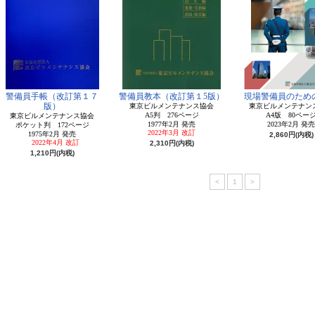
警備員手帳（改訂第１７
警備員教本（改訂第１5版）
現場警備員のための
版）
東京ビルメンテナンス協会
東京ビルメンテナン
A5判 276ページ
A4版 80ペー
東京ビルメンテナンス協会
1977年2月 発売
2023年2月 発売
ポケット判 172ページ
2022年3月 改訂
1975年2月 発売
2,860円(内税)
2022年4月 改訂
2,310円(内税)
1,210円(内税)
<
1
>