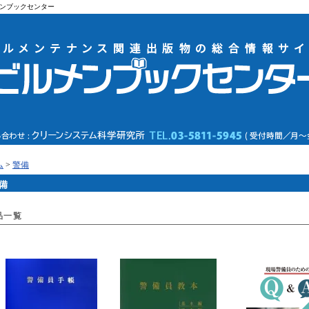
ンブックセンター
ム
>
警備
備
品一覧