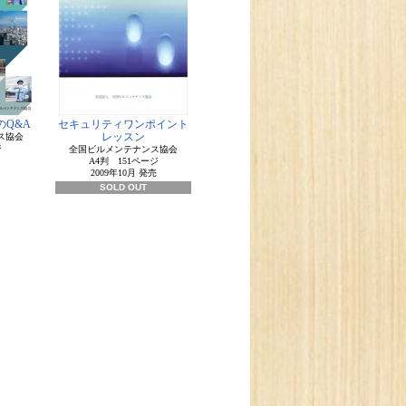
Q&A
セキュリティワンポイント
レッスン
ス協会
ジ
全国ビルメンテナンス協会
A4判 151ページ
2009年10月 発売
SOLD OUT