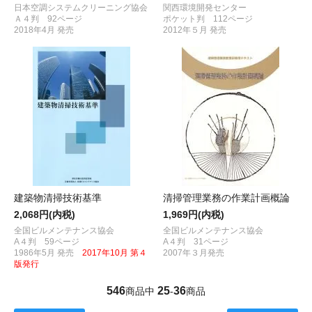
日本空調システムクリーニング協会
関西環境開発センター
Ａ４判 92ページ
ポケット判 112ページ
2018年4月 発売
2012年５月 発売
建築物清掃技術基準
清掃管理業務の作業計画概論
2,068円(内税)
1,969円(内税)
全国ビルメンテナンス協会
全国ビルメンテナンス協会
A４判 59ページ
A４判 31ページ
1986年5月 発売
2017年10月 第４
2007年３月発売
版発行
546
25
36
商品中
-
商品