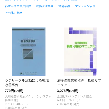
ねずみ衛生害虫防除
設備管理業務
警備業務
マンション管理
その他の業務
ＱＣサークル活動による職場
清掃管理業務積算・見積りマ
改善事例
ニュアル
770円(内税)
3,278円(内税)
大畑経営研究所／クリーンシステム
全国ビルメンテナンス協会
科学研究所
A４判 69ページ
Ｂ５判 48ページ
2007年３月 発売
1988年２月 発売