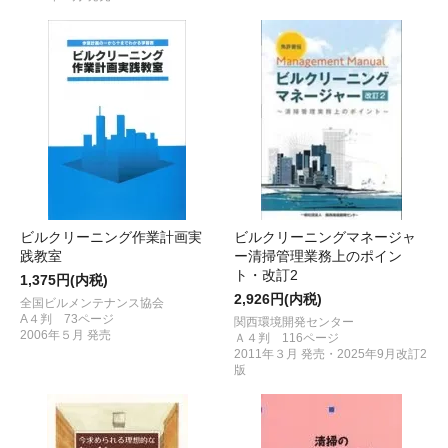
ビルクリーニング作業計画実
ビルクリーニングマネージャ
践教室
ー清掃管理業務上のポイン
ト・改訂2
1,375円(内税)
2,926円(内税)
全国ビルメンテナンス協会
A４判 73ページ
関西環境開発センター
2006年５月 発売
Ａ４判 116ページ
2011年３月 発売・2025年9月改訂2
版