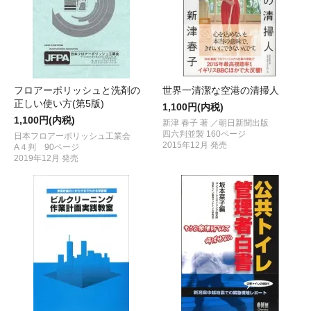
フロアーポリッシュと洗剤の
世界一清潔な空港の清掃人
正しい使い方(第5版)
1,100円(内税)
1,100円(内税)
新津 春子 著 ／朝日新聞出版
四六判並製 160ページ
日本フロアーポリッシュ工業会
2015年12月 発売
A４判 90ページ
2019年12月 発売