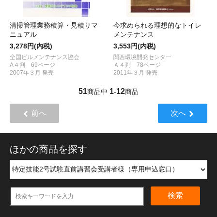
清掃管理業務積算・見積りマ
今求められる理想的なトイレ
ニュアル
メンテナンス
3,278円(内税)
3,553円(内税)
全国ビルメンテナンス協会
関西環境開発センター
A４判 69ページ
Ａ４判 78ページ
2007年３月 発売
2011年３月 発売
51
1
12
商品中
-
商品
前へ
次へ
ほかの商品を探す
検索