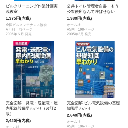
ビルクリーニング作業計画実
公共トイレ管理者白書・もう
践教室
公衆便所なんて呼ばせない
1,375円(内税)
1,980円(内税)
全国ビルメンテナンス協会
オーム社
A４判 73ページ
A5判 198ページ
2006年５月 発売
2005年2月 発売
完全図解 発電・送配電・屋
完全図解 ビル電気設備の基礎
内配線設備早わかり（改訂2
知識早わかり
版）
2,640円(内税)
2,420円(内税)
オーム社
A5判 196ページ
オーム社