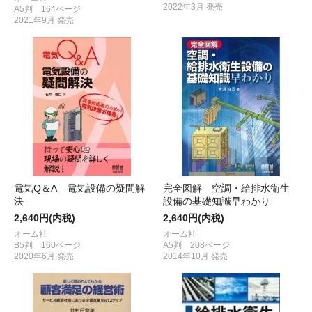
2022年3月 発売
A5判 164ページ
2021年9月 発売
電気Q＆A 電気設備の疑問解
完全図解 空調・給排水衛生
決
設備の基礎知識早わかり
2,640円(内税)
2,640円(内税)
オーム社
オーム社
B5判 160ページ
A5判 208ページ
2020年6月 発売
2014年10月 発売