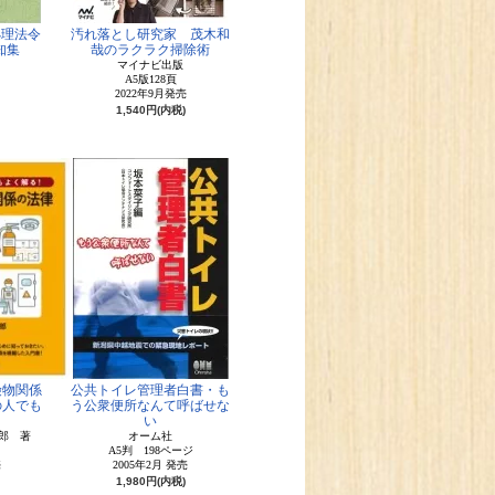
処理法令
汚れ落とし研究家 茂木和
知集
哉のラクラク掃除術
マイナビ出版
A5版128頁
2022年9月発売
1,540円(内税)
険物関係
公共トイレ管理者白書・も
の人でも
う公衆便所なんて呼ばせな
！
い
郎 著
オーム社
A5判 198ページ
売
2005年2月 発売
1,980円(内税)