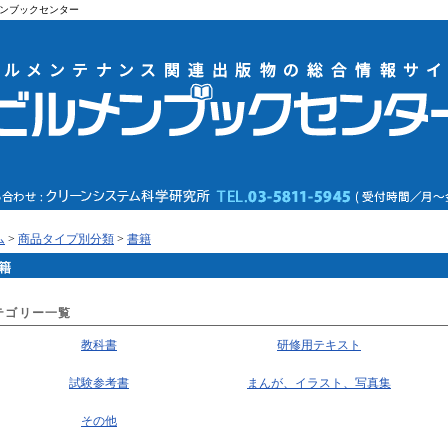
ンブックセンター
ム
>
商品タイプ別分類
>
書籍
籍
テゴリー一覧
教科書
研修用テキスト
試験参考書
まんが、イラスト、写真集
その他