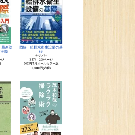
 最新塗
図解 給排水衛生設備の基
と実際
礎
ム
ナツメ社
ージ
B5判 200ページ
売
2023年5月オールカラー版
3,080円(内税)