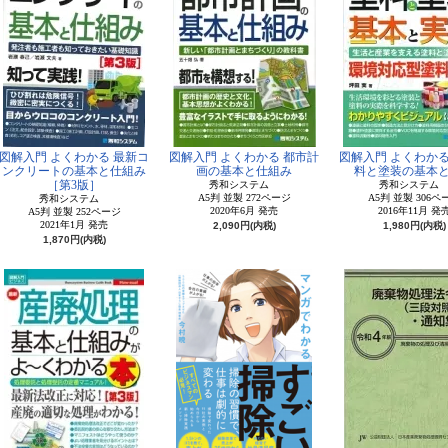
図解入門 よくわかる 最新コ
図解入門 よくわかる 都市計
図解入門 よくわかる
ンクリートの基本と仕組み
画の基本と仕組み
料と塗装の基本
［第3版］
秀和システム
秀和システ
A5判 並製 272ページ
A5判 並製 306ペ
秀和システム
2020年6月 発売
2016年11月 発
A5判 並製 252ページ
2021年1月 発売
2,090円(内税)
1,980円(内税)
1,870円(内税)