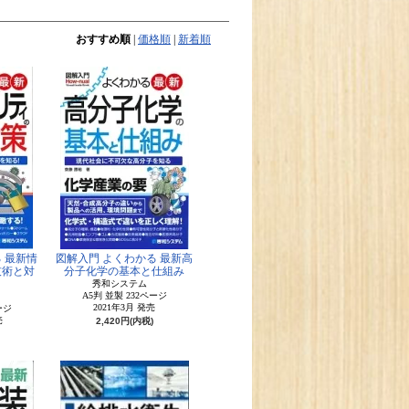
おすすめ順
|
価格順
|
新着順
 最新情
図解入門 よくわかる 最新高
技術と対
分子化学の基本と仕組み
秀和システム
A5判 並製 232ページ
ム
2021年3月 発売
ージ
売
2,420円(内税)