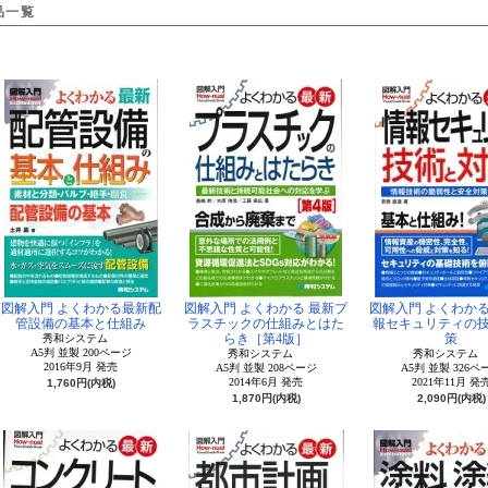
品一覧
図解入門 よくわかる最新配
図解入門 よくわかる 最新プ
図解入門 よくわかる
管設備の基本と仕組み
ラスチックの仕組みとはた
報セキュリティの
らき［第4版］
策
秀和システム
A5判 並製 200ページ
秀和システム
秀和システ
2016年9月 発売
A5判 並製 208ページ
A5判 並製 326ペ
2014年6月 発売
2021年11月 発
1,760円(内税)
1,870円(内税)
2,090円(内税)