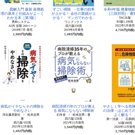
図解入門 最新 産廃処
すごい掃除 - 仕事の効率
令和4年版 廃棄物
理の基本と仕組みがよ～く
が上がる！ 会社の業績が上
(三段対照)・通
わかる本［第3版］
がる！ マンガでわかる -
TAC出版
B5版1,100頁
秀和システム
ワニブックス
2022年5月発売
A5判 並製 264ページ
四六版239頁
2018年7月 発売
2019年6月発売
4,730円(内税)
1,980円(内税)
1,485円(内税)
病気がイヤならその掃除を
病院清掃35年のプロが教え
やさしく学べる危
やめなさい
る 病気にならない掃除術
の法律・はじめて
よく解る
河出書房新社 / 松本忠男
幻冬舎 / 松本忠男 / 著
著
四六版/228頁
第一法規 / 石原鉄
四六版/192頁
2021年11月発売
A5版188頁
2021年12月発売
2020年12月発
1,540円(内税)
1,452円(内税)
2,750円(内税)