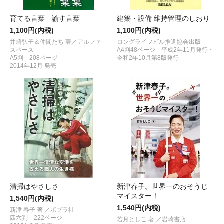
育てる言葉 諭す言葉
建築・設備 維持管理のしおり
1,100円(内税)
1,100円(内税)
井崎弘子＆仲間たち 著／アルファ
ロングライフビル推進協会出版
スペース
A4判48ページ 平成2年11月発行・
A5判 208ページ
令和2年10月第8版発行
2014年12月 発売
清掃はやさしさ
新津春子。世界一のおそうじ
マイスター！
1,540円(内税)
1,540円(内税)
新津 春子 著 ／ポプラ社
四六判 222ページ
若月としこ 著 ／岩崎書店