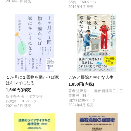
2016年3月 発売
A5判 160ページ
2016年4月 発売
１か月に１回物を動かせば家
ごみと掃除と幸せな人生
はキレイになる
1,650円(内税)
1,540円(内税)
著者 滝沢秀一・著者 新津春子／三
笠書房 刊／
新津春子 著 ／ポプラ社
四六判238ページ
四六判 191ページ
2024年4月 発売
2021年9月 発売