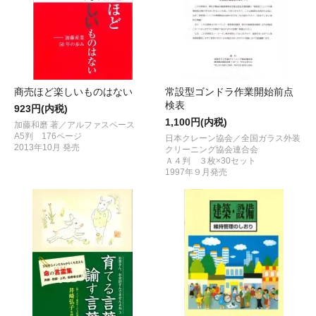
商売ほど楽しいものはない
常設型ゴンドラ作業開始前点
検表
923円(内税)
1,100円(内税)
加藤和磨 著／アルファスペース
A5判 176ページ
日本クレーン協会／全国ガラス外装
2013年10月 発売
クリーニング協会連合会
Ａ４判 ３枚×30セット
1997年９月発売