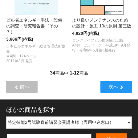
ビル省エネルギー手法・設備
より良いメンテナンスのため
の調査・研究報告書（その
の設計・施工 10の原則 第三版
７）
4,620円(内税)
3,666円(内税)
ロングライフビル推進協会出版
A4判 153ページ 平成19年9月発
日本ビルエネルギー総合管理技術協
行・令和6年5月第3版発行
会
Ａ4判 124ページ
2011年3月 発売
34
1
12
商品中
-
商品
前へ
次へ
ほかの商品を探す