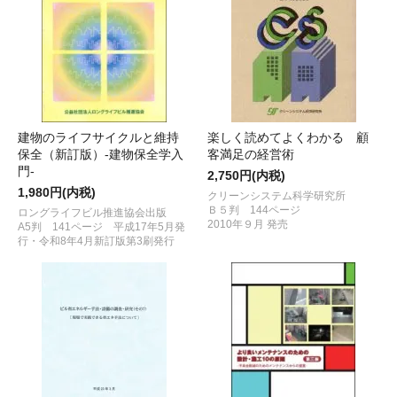
建物のライフサイクルと維持
楽しく読めてよくわかる 顧
保全（新訂版）-建物保全学入
客満足の経営術
門-
2,750円(内税)
1,980円(内税)
クリーンシステム科学研究所
Ｂ５判 144ページ
ロングライフビル推進協会出版
2010年９月 発売
A5判 141ページ 平成17年5月発
行・令和8年4月新訂版第3刷発行