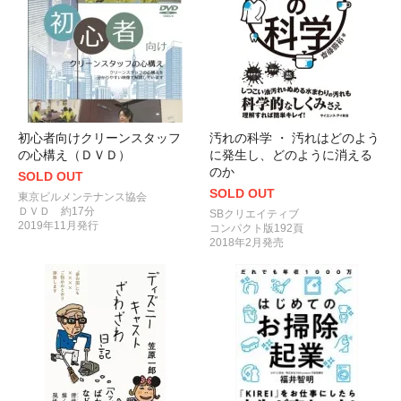
初心者向けクリーンスタッフ
汚れの科学 ・ 汚れはどのよう
の心構え（ＤＶＤ）
に発生し、どのように消える
のか
SOLD OUT
SOLD OUT
東京ビルメンテナンス協会
ＤＶＤ 約17分
SBクリエイティブ
2019年11月発行
コンパクト版192頁
2018年2月発売