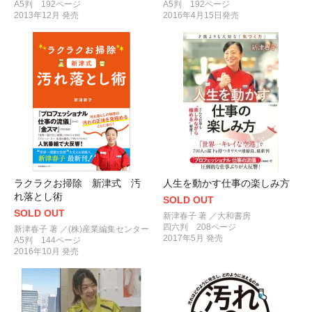
A5判 192ページ
A5判 192ページ
2013年12月 発売
2016年4月15日発売
ラクラクお掃除 新津式 汚
人生を動かす仕事の楽しみ方
れ落とし術
SOLD OUT
SOLD OUT
新津春子 著 ／大和書房
四六判 208ページ
新津春子 著 ／(株)産業編集センター
2017年5月 発売
A5判 144ページ
2016年10月 発売