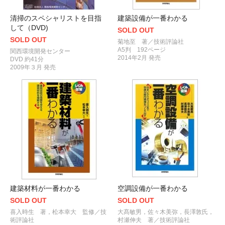
清掃のスペシャリストを目指
建築設備が一番わかる
して（DVD)
SOLD OUT
SOLD OUT
菊地至 著／技術評論社
A5判 192ページ
関西環境開発センター
2014年2月 発売
DVD 約41分
2009年３月 発売
建築材料が一番わかる
空調設備が一番わかる
SOLD OUT
SOLD OUT
喜入時生 著，松本幸大 監修／技
大髙敏男，佐々木美弥，長澤敦氏，
術評論社
村瀬伸夫 著／技術評論社