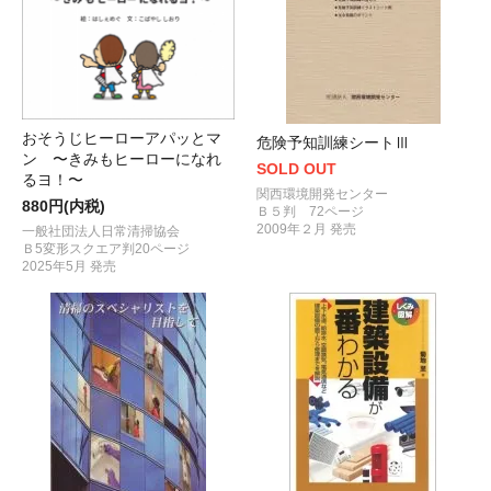
おそうじヒーローアパッとマ
危険予知訓練シートⅢ
ン 〜きみもヒーローになれ
SOLD OUT
るヨ！〜
関西環境開発センター
880円(内税)
Ｂ５判 72ページ
2009年２月 発売
一般社団法人日常清掃協会
Ｂ5変形スクエア判20ページ
2025年5月 発売