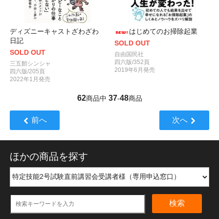
ディズニーキャストざわざわ
はじめてのお掃除起業
日記
SOLD OUT
SOLD OUT
自由国民社
四六版/352頁
三五館シンシャ
2019年6月発売
四六版/205頁
2022年1月発売
62
37
48
商品中
-
商品
前へ
次へ
ほかの商品を探す
検索