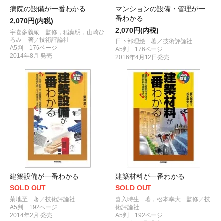
病院の設備が一番わかる
マンションの設備・管理が一
番わかる
2,070円(内税)
2,070円(内税)
宇喜多義敬 監修，稲葉明，山崎ひ
ろみ 著／技術評論社
日下部理絵 著／技術評論社
A5判 176ページ
A5判 176ページ
2014年8月 発売
2016年4月12日発売
建築設備が一番わかる
建築材料が一番わかる
SOLD OUT
SOLD OUT
菊地至 著／技術評論社
喜入時生 著，松本幸大 監修／技
A5判 192ページ
術評論社
2014年2月 発売
A5判 192ページ