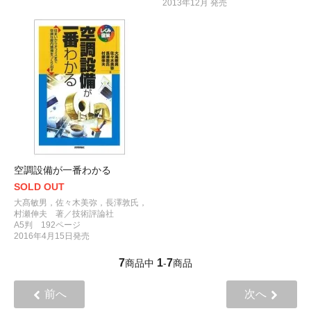
2013年12月 発売
空調設備が一番わかる
SOLD OUT
大髙敏男，佐々木美弥，長澤敦氏，
村瀬伸夫 著／技術評論社
A5判 192ページ
2016年4月15日発売
7
1
7
商品中
-
商品
前へ
次へ