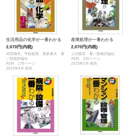
生活用品の化学が一番わかる
産廃処理が一番わかる
2,070円(内税)
2,070円(内税)
武田徳司、平松紘実、喜多泰夫 著
上川路宏 著／技術評論社
／技術評論社
A5判 192ページ
A5判 176ページ
2015年2月 発売
2015年4月 発売