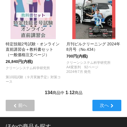
特定技能2号試験・オンライン
月刊ビルクリーニング 2024年
直前講習会＋教科書セット
8月号（No.434）
（一般価格注文ページ）
700円(内税)
26,840円(内税)
クリーンシステム科学研究所
A4変形判 92ページ
クリーンシステム科学研究所
2024年7月 発売
第10回試験（９月実施予定）対策コ
ース
134
1
12
商品中
-
商品
前へ
次へ
ほかの商品を探す