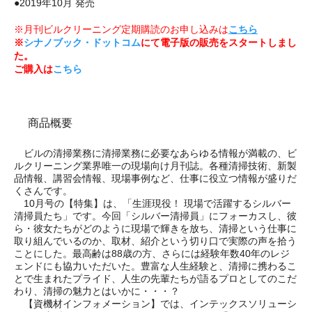
●2019年10月 発売
※月刊ビルクリーニング定期購読のお申し込みは
こちら
※
シナノブック・ドットコム
にて電子版の販売をスタートしまし
た。
ご購入は
こちら
商品概要
ビルの清掃業務に清掃業務に必要なあらゆる情報が満載の、ビ
ルクリーニング業界唯一の現場向け月刊誌。各種清掃技術、新製
品情報、講習会情報、現場事例など、仕事に役立つ情報が盛りだ
くさんです。
10月号の【特集】は、「生涯現役！ 現場で活躍するシルバー
清掃員たち」です。今回「シルバー清掃員」にフォーカスし、彼
ら・彼女たちがどのように現場で輝きを放ち、清掃という仕事に
取り組んでいるのか、取材、紹介という切り口で実際の声を拾う
ことにした。最高齢は88歳の方、さらには経験年数40年のレジ
ェンドにも協力いただいた。豊富な人生経験と、清掃に携わるこ
とで生まれたプライド、人生の先輩たちが語るプロとしてのこだ
わり、清掃の魅力とはいかに・・・？
【資機材インフォメーション】では、インテックスソリューシ