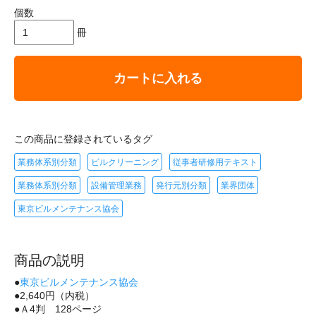
個数
冊
カートに入れる
この商品に登録されているタグ
業務体系別分類
ビルクリーニング
従事者研修用テキスト
業務体系別分類
設備管理業務
発行元別分類
業界団体
東京ビルメンテナンス協会
商品の説明
●
東京ビルメンテナンス協会
●2,640円（内税）
●Ａ4判 128ページ