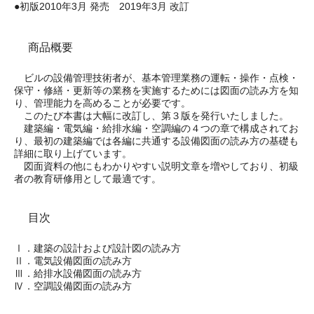
●初版2010年3月 発売 2019年3月 改訂
商品概要
ビルの設備管理技術者が、基本管理業務の運転・操作・点検・
保守・修繕・更新等の業務を実施するためには図面の読み方を知
り、管理能力を高めることが必要です。
このたび本書は大幅に改訂し、第３版を発行いたしました。
建築編・電気編・給排水編・空調編の４つの章で構成されてお
り、最初の建築編では各編に共通する設備図面の読み方の基礎も
詳細に取り上げています。
図面資料の他にもわかりやすい説明文章を増やしており、初級
者の教育研修用として最適です。
目次
Ⅰ．建築の設計および設計図の読み方
Ⅱ．電気設備図面の読み方
Ⅲ．給排水設備図面の読み方
Ⅳ．空調設備図面の読み方