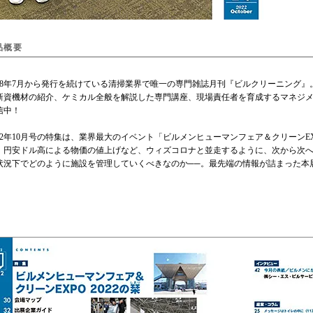
品概要
88年7月から発行を続けている清掃業界で唯一の専門雑誌月刊『ビルクリーニング
新資機材の紹介、ケミカル全般を解説した専門講座、現場責任者を育成するマネジ
信中！
22年10月号の特集は、業界最大のイベント「ビルメンヒューマンフェア＆クリーンEX
、円安ドル高による物価の値上げなど、ウィズコロナと並走するように、次から次
状況下でどのように施設を管理していくべきなのか──。最先端の情報が詰まった本