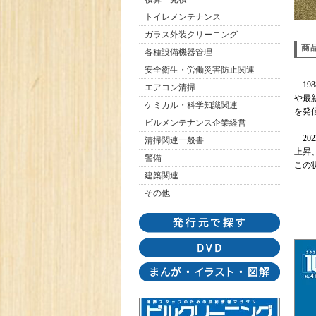
トイレメンテナンス
ガラス外装クリーニング
商
各種設備機器管理
安全衛生・労働災害防止関連
19
エアコン清掃
や最
ケミカル・科学知識関連
を発
ビルメンテナンス企業経営
20
清掃関連一般書
上昇
警備
この
建築関連
その他