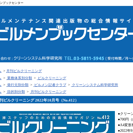
ンブックセンター
ム
>
月刊ビルクリーニング
ム
>
業務体系別分類
>
ビルクリーニング
ム
>
発行元別分類
>
ビルメン記者クラブ
>
クリーンシステム科学研究所
ム
>
目的別分類
>
月刊ビルクリーニング
刊ビルクリーニング 2022年10月号（No.412）
●クリー
●700円
●A4変形
●2022年