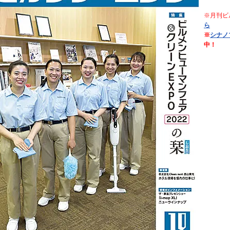
※月刊ビ
ら
※
シナノ
中！