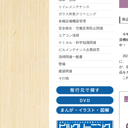
トイレメンテナンス
ガラス外装クリーニング
商
各種設備機器管理
安全衛生・労働災害防止関連
今年
エアコン清掃
資機
ケミカル・科学知識関連
中！
ビルメンテナンス企業経営
20
清掃関連一般書
に、
警備
が、
建築関連
品を
これ
その他