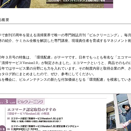
品概要
で創刊35周年を迎える清掃業界で唯一の専門雑誌月刊『ビルクリーニング』。毎
材の紹介、ケミカル全般を解説した専門講座、現場責任者を育成するマネジメント
23年３月号の特集は、「環境配慮」がテーマです。日本でもっとも有名な「エコマ
「清掃サービスVersion1.0」が制定されました。エコマークというと、商品その
近年ではサービス業の分野にも力を入れています。その制度内容と取得企業の声、
カタログ的にまとめましたので、ぜひ、参考にしてください。
を機会に、ビルメンテナンスの新たな付加価値となる「環境配慮」を模索していき