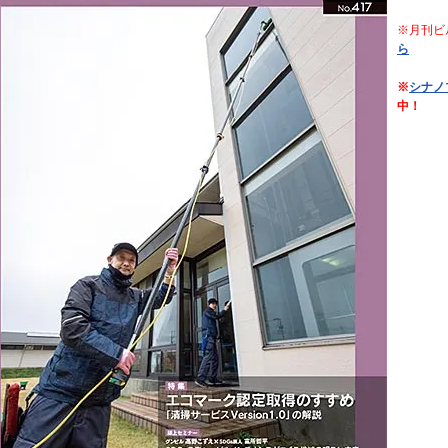
※月刊ビ
ら
※
シナノ
中！