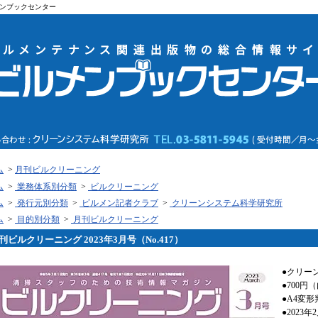
ンブックセンター
ム
>
月刊ビルクリーニング
ム
>
業務体系別分類
>
ビルクリーニング
ム
>
発行元別分類
>
ビルメン記者クラブ
>
クリーンシステム科学研究所
ム
>
目的別分類
>
月刊ビルクリーニング
刊ビルクリーニング 2023年3月号（No.417）
●クリー
●700円
●A4変形
●2023年