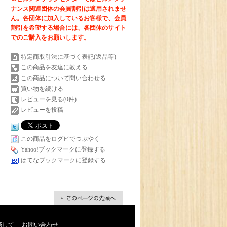
ナンス関連団体の会員割引は適用されませ
ん。各団体に加入しているお客様で、会員
割引を希望する場合には、各団体のサイト
でのご購入をお願いします。
特定商取引法に基づく表記(返品等)
この商品を友達に教える
この商品について問い合わせる
買い物を続ける
レビューを見る(0件)
レビューを投稿
この商品をログピでつぶやく
Yahoo!ブックマークに登録する
はてなブックマークに登録する
際して
お問い合わせ