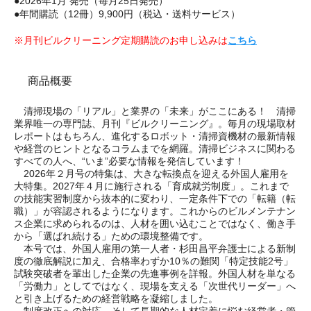
●2026年1月 発売（毎月25日発売）
●年間購読（12冊）9,900円（税込・送料サービス）
※月刊ビルクリーニング定期購読のお申し込みは
こちら
商品概要
清掃現場の「リアル」と業界の「未来」がここにある！ 清掃
業界唯一の専門誌、月刊『ビルクリーニング』。毎月の現場取材
レポートはもちろん、進化するロボット・清掃資機材の最新情報
や経営のヒントとなるコラムまでを網羅。清掃ビジネスに関わる
すべての人へ、“いま”必要な情報を発信しています！
2026年２月号の特集は、大きな転換点を迎える外国人雇用を
大特集。2027年４月に施行される「育成就労制度」。これまで
の技能実習制度から抜本的に変わり、一定条件下での「転籍（転
職）」が容認されるようになります。これからのビルメンテナン
ス企業に求められるのは、人材を囲い込むことではなく、働き手
から「選ばれ続ける」ための環境整備です。
本号では、外国人雇用の第一人者・杉田昌平弁護士による新制
度の徹底解説に加え、合格率わずか10％の難関「特定技能2号」
試験突破者を輩出した企業の先進事例を詳報。外国人材を単なる
「労働力」としてではなく、現場を支える「次世代リーダー」へ
と引き上げるための経営戦略を凝縮しました。
制度改正への対応、そして長期的な人材定着に悩む経営者・管