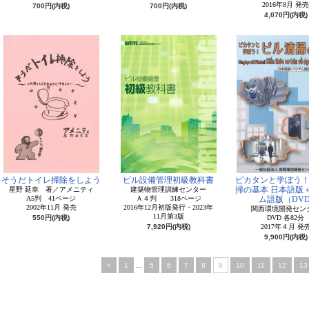
2016年8月 発売
700円(内税)
700円(内税)
4,070円(内税)
そうだトイレ掃除をしよう
ビル設備管理初級教科書
ピカタンと学ぼう！
掃の基本 日本語版
星野 延幸 著／アメニティ
建築物管理訓練センター
A5判 41ページ
Ａ４判 318ページ
ム語版（DVD
2002年11月 発売
2016年12月初版発行・2023年
関西環境開発セン
11月第3版
550円(内税)
DVD 各82分
7,920円(内税)
2017年４月 発
9,900円(内税)
<
1
...
5
6
7
8
9
10
11
12
13