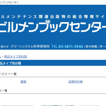
ンブックセンター
ム
>
商品タイプ別分類
品タイプ別分類
テゴリー一覧
書籍
定期刊行物
品一覧