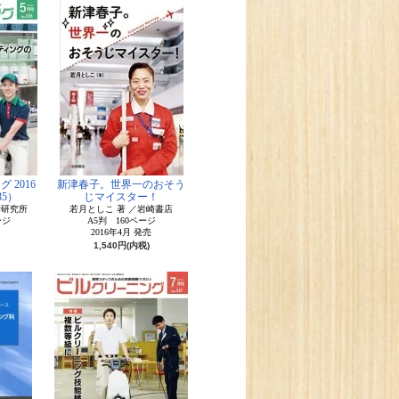
 2016
新津春子。世界一のおそう
35）
じマイスター！
学研究所
若月としこ 著 ／岩崎書店
ージ
A5判 160ページ
2016年4月 発売
1,540円(内税)