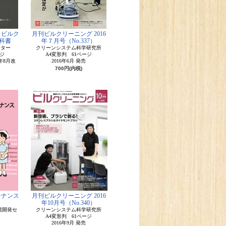
 ビルク
月刊ビルクリーニング 2016
科書
年７月号（No.337）
ンター
クリーンシステム科学研究所
ジ
A4変形判 61ページ
2年8月改
2016年6月 発売
700円(内税)
テナンス
月刊ビルクリーニング 2016
年10月号（No.340）
境開発セ
クリーンシステム科学研究所
A4変形判 61ページ
2016年9月 発売