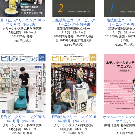
月刊ビルクリーニング 2016
二級技能士コース ビルク
一級技能士コース
年６月号（No.336）
リーニング科 教科書
リーニング科 教
クリーンシステム科学研究所
建築物管理訓練センター
建築物管理訓練セ
A4変形判 61ページ
Ａ４判 124ページ
Ａ４判 321ペー
2016年5月 発売
2016年6月発売 2017年7月改
2016年6月発売・202
訂 2019年5月改訂2版第2刷
訂3版
700円(内税)
4,950円(内税)
9,240円(内税)
月刊ビルクリーニング 2016
月刊ビルクリーニング 2016
ホテルルームメン
年8月号（No.338）
年9月号（No.339）
マニュアル
クリーンシステム科学研究所
クリーンシステム科学研究所
井村日登美 著/関西環
A4変形判 61ページ
A4変形判 61ページ
ンター
2016年7月 発売
2016年8月 発売
Ａ４判 128頁