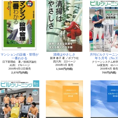
マンションの設備・管理が
清掃はやさしさ
月刊ビルクリーニング
一番わかる
年５月号（No.3
新津 春子 著 ／ポプラ社
四六判 222ページ
日下部理絵 著／技術評論社
クリーンシステム科
2016年3月 発売
A5判 176ページ
A4変形判 65ペ
2016年4月12日発売
2016年4月 発売
1,540円(内税)
2,070円(内税)
700円(内税)