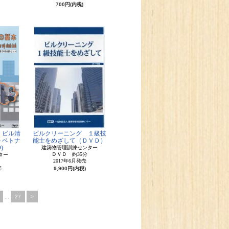
700円(内税)
 ビル清
ビルクリーニング １級技
＋ベトナ
能士をめざして（ＤＶＤ）
)
建築物管理訓練センター
ＤＶＤ 約35分
ター
2017年6月発売
売
9,900円(内税)
...
27
>