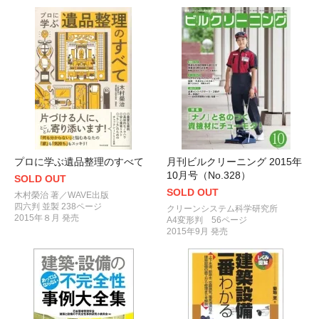
プロに学ぶ遺品整理のすべて
月刊ビルクリーニング 2015年
10月号（No.328）
SOLD OUT
SOLD OUT
木村榮治 著／WAVE出版
四六判 並製 238ページ
クリーンシステム科学研究所
2015年８月 発売
A4変形判 56ページ
2015年9月 発売