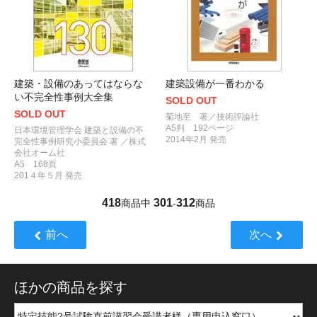
建築・設備のあってはならな
建築設備が一番わかる
い不完全性事例大全集
SOLD OUT
SOLD OUT
菊地至 著／技術評論社
A5判 192ページ
日本環境管理学会 建築と設備の不
2014年2月 発売
完全性事例研究小委員会 著 ／株式
会社オーム社
A5 168頁
201４年５月 発売
418
301
312
商品中
-
商品
前へ
次へ
ほかの商品を探す