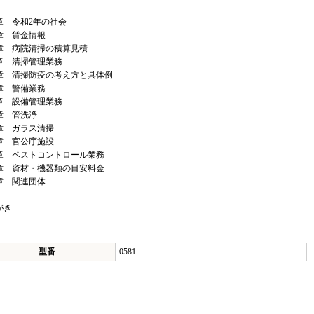
章 令和2年の社会
章 賃金情報
章 病院清掃の積算見積
章 清掃管理業務
章 清掃防疫の考え方と具体例
章 警備業務
章 設備管理業務
章 管洗浄
章 ガラス清掃
0章 官公庁施設
1章 ペストコントロール業務
2章 資材・機器類の目安料金
3章 関連団体
がき
型番
0581