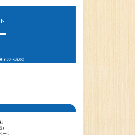
社
内税）
8ページ