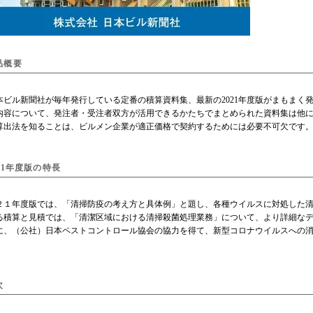
品概要
ビル新聞社が毎年発行している定番の積算資料集、最新の2021年度版がまもまく
内容について、発注者・受注者双方が活用できるかたちでまとめられた資料集は他
算出法を知ることは、ビルメン企業が適正価格で契約するためには必要不可欠です
021年度版の特長
２１年度版では、「清掃防疫の考え方と具体例」と題し、各種ウイルスに対処した
る積算と見積では、「清潔区域における清掃殺菌処理業務」について、より詳細な
に、（公社）日本ペストコントロール協会の協力を得て、新型コロナウイルスへの
次