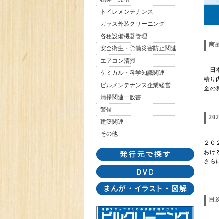
トイレメンテナンス
ガラス外装クリーニング
各種設備機器管理
商
安全衛生・労働災害防止関連
エアコン清掃
日本
ケミカル・科学知識関連
積り
ビルメンテナンス企業経営
金の
清掃関連一般書
警備
2
建築関連
その他
２０
おけ
さら
目