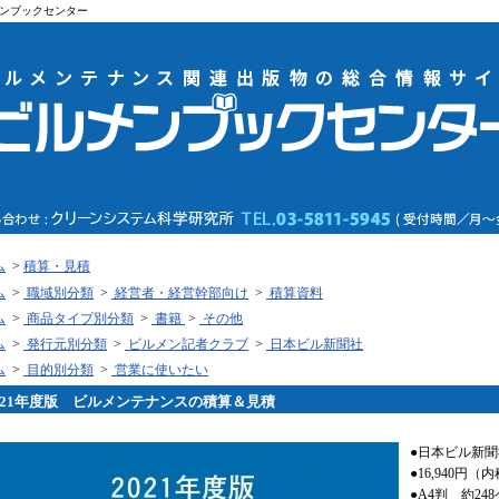
ンブックセンター
ム
>
積算・見積
ム
>
職域別分類
>
経営者・経営幹部向け
>
積算資料
ム
>
商品タイプ別分類
>
書籍
>
その他
ム
>
発行元別分類
>
ビルメン記者クラブ
>
日本ビル新聞社
ム
>
目的別分類
>
営業に使いたい
021年度版 ビルメンテナンスの積算＆見積
●日本ビル新聞
●16,940円（
●A4判 約24