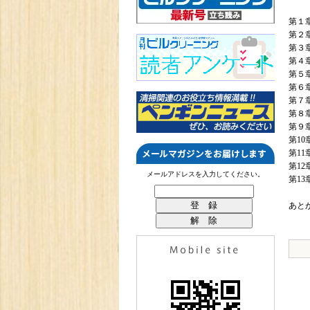
第１
第２
第３
第４
第５
第６
第７
第８
第９
第1
第1
第1
メールアドレスを入力してください。
第1
あと