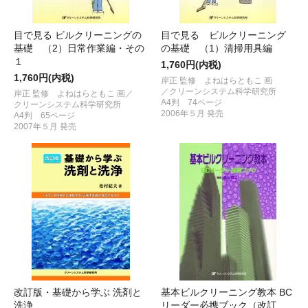
目で見る ビルクリーニングの
目で見る ビルクリーニング
基礎 （2）日常作業編・その
の基礎 （1）清掃用具編
１
1,760円(内税)
1,760円(内税)
岸正 監修 よねはらともこ 画
／クリーンシステム科学研究所
岸正 監修 よねはらともこ 画／
A4判 74ページ
クリーンシステム科学研究所
2006年５月 発売
A4判 65ページ
2007年５月 発売
改訂版・基礎から学ぶ 洗剤と
基本ビルクリーニング教本 BC
洗浄
リーダー必携ブック（改訂