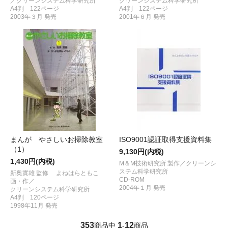
／クリーンシステム科学研究所
クリーンシステム科学研究所
A4判 122ページ
A4判 122ページ
2003年３月 発売
2001年６月 発売
まんが やさしいお掃除教室
ISO9001認証取得支援資料集
（1）
9,130円(内税)
1,430円(内税)
M＆M技術研究所 製作／クリーンシ
ステム科学研究所
新奥實雄 監修 よねはらともこ
CD-ROM
画・作／
2004年１月 発売
クリーンシステム科学研究所
A4判 120ページ
1998年11月 発売
353
1
12
商品中
-
商品