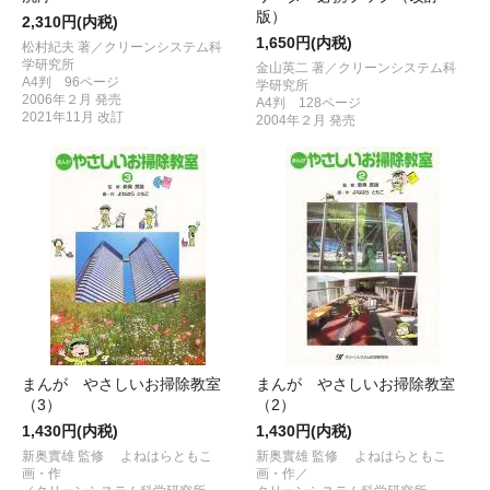
版）
2,310円(内税)
1,650円(内税)
松村紀夫 著／クリーンシステム科
学研究所
金山英二 著／クリーンシステム科
A4判 96ページ
学研究所
2006年２月 発売
A4判 128ページ
2021年11月 改訂
2004年２月 発売
まんが やさしいお掃除教室
まんが やさしいお掃除教室
（3）
（2）
1,430円(内税)
1,430円(内税)
新奥實雄 監修 よねはらともこ
新奥實雄 監修 よねはらともこ
画・作
画・作／