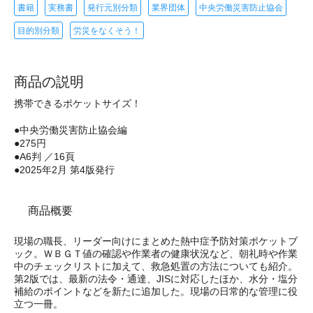
書籍
実務書
発行元別分類
業界団体
中央労働災害防止協会
目的別分類
労災をなくそう！
商品の説明
携帯できるポケットサイズ！
●中央労働災害防止協会編
●275円
●A6判 ／16頁
●2025年2月 第4版発行
商品概要
現場の職長、リーダー向けにまとめた熱中症予防対策ポケットブ
ック。ＷＢＧＴ値の確認や作業者の健康状況など、朝礼時や作業
中のチェックリストに加えて、救急処置の方法についても紹介。
第2版では、最新の法令・通達、JISに対応したほか、水分・塩分
補給のポイントなどを新たに追加した。現場の日常的な管理に役
立つ一冊。