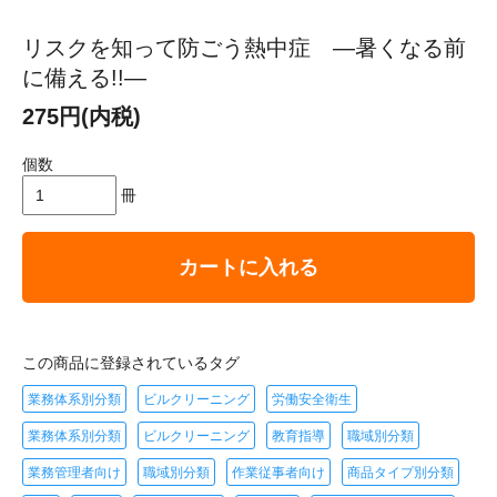
リスクを知って防ごう熱中症 ―暑くなる前
に備える!!―
275円(内税)
個数
冊
カートに入れる
この商品に登録されているタグ
業務体系別分類
ビルクリーニング
労働安全衛生
業務体系別分類
ビルクリーニング
教育指導
職域別分類
業務管理者向け
職域別分類
作業従事者向け
商品タイプ別分類