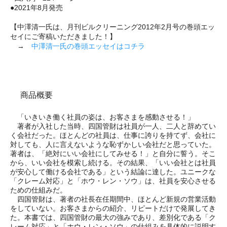
●2021年8月発売
【中澤清一氏は、月刊ビルクリーニング2012年2月号の巻頭エッ
セイにご寄稿いただきました！】
→
中澤清一氏の巻頭エッセイはコチラ
商品概要
「いきいき働く社員の姿は、お客さまを感動させる！」
著者が入社した当時、四国管財は社員が一人、二人と辞めてい
く会社だった。ほとんどの社員は、仕事に誇りを持てず、会社に
対しても、人に言えないような恥ずかしい会社だと思っていた。
著者は、「絶対にいい会社にしてみせる！」と自分に誓う。そこ
から、いい会社を模索し続ける。その結果、「いい会社とは社員
が安心して働ける会社である」という結論に達した。ユニークな
「クレーム対応」と「ホウ・レン・ソウ」は、社員を安心させる
ための仕組みだ。
四国管財は、著者の社長在任期間中、ほとんど新規の営業活動
をしていない。お客さまからの紹介、リピートだけで発展してき
た。本書では、四国管財の最大の強みであり、差別化である「ク
レーム対応」と「ホウ・レン・ソウ」の仕組みを具体的に説明す