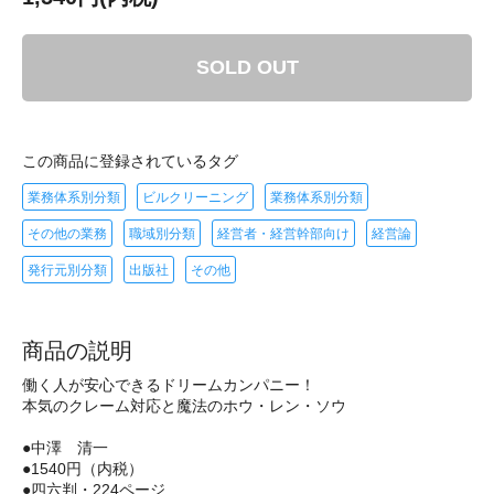
SOLD OUT
この商品に登録されているタグ
業務体系別分類
ビルクリーニング
業務体系別分類
その他の業務
職域別分類
経営者・経営幹部向け
経営論
発行元別分類
出版社
その他
商品の説明
働く人が安心できるドリームカンパニー！
本気のクレーム対応と魔法のホウ・レン・ソウ
●中澤 清一
●1540円（内税）
●四六判・224ページ