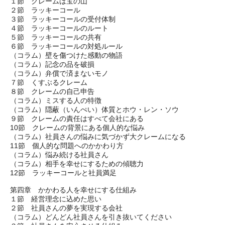
１節 クレームは宝の山
２節 ラッキーコール
３節 ラッキーコールの受付体制
４節 ラッキーコールのルート
５節 ラッキーコールの共有
６節 ラッキーコールの対処ルール
（コラム）壁を傷つけた感動の物語
（コラム）記念の品を破損
（コラム）弁償で済まないモノ
７節 くすぶるクレーム
８節 クレームの自己申告
（コラム）ミスする人の特徴
（コラム）隠蔽（いんぺい）体質とホウ・レン・ソウ
９節 クレームの責任はすべて会社にある
10節 クレームの背景にある個人的な悩み
（コラム）社員さんの悩みに気づかず大クレームになる
11節 個人的な問題へのかかわり方
（コラム）悩み続ける社員さん
（コラム）相手を幸せにするための傾聴力
12節 ラッキーコールと社員満足
第四章 かかわる人を幸せにする仕組み
１節 経営理念に込めた思い
２節 社員さんの夢を実現する会社
（コラム）どんどん社員さんを引き抜いてください