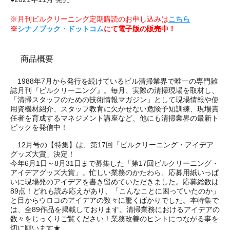
※月刊ビルクリーニング定期購読のお申し込みは
こちら
※
シナノブック・ドットコム
にて電子版の販売中！
商品概要
1988年7月から発行を続けているビル清掃業界で唯一の専門雑
誌月刊『ビルクリーニング』。毎月、実際の清掃現場を取材し、
「清掃スタッフのための技術情報マガジン」として現場情報や使
用資機材紹介、スタッフ教育に欠かせない危険予知訓練、現場責
任者を育成するマネジメント講座など、他にも清掃業界の最新ト
ピックを発信中！
12月号の【特集】は、第17回「ビルクリーニング・アイデア
グッズ大賞」決定！
今年6月1日～8月31日まで募集した「第17回ビルクリーニング・
アイデアグッズ大賞」。忙しい業務のかたわら、応募用紙いっぱ
いに現場発のアイデアを書き留めていただきました。応募総数は
89点！どれも読み応えがあり、「こんなことに困っていたのか」
と目からウロコのアイデアの数々に驚くばかりでした。本特集で
は、全89作品を掲載しております。清掃業務におけるアイデアの
数々をじっくりご覧ください！業務改善のヒントにつながる事を
切に願います★