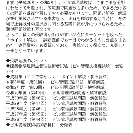
ます（平成26年～令和3年）。ビル管理試験は、さまざまな分野
にわたって出題され、広範囲で問題数も多いため、できるだけ多
くの問題を反復学習しておく必要があります。問題と解答・解説
が並列掲載されている本書なら、正解を確認すると同時に、その
場で正解以外の選択肢に関する基礎知識が身につけられるため、
類似問題対策も万全です。
さらに、多くの受験者が陥りやすい弱点にターゲットを絞った
「ポイント解説」、試験直前でも一目でわかるように要点をまと
めた「参照資料」も収録しており、実践でより役立つ、充実した
一冊となっています。
◆受験勉強のポイント
◆建築物環境衛生管理技術者試験（ビル管理技術者試験） 受験
ガイド
◆資料集（ココで差がつく！ ポイント解説・参照資料）
令和3年度（第51回） ビル管理試験問題・解答解説
令和2年度（第50回） ビル管理試験問題・解答解説
令和元年度（第49回） ビル管理試験問題・解答解説
平成30年度（第48回） ビル管理試験問題・解答解説
平成29年度（第47回） ビル管理試験問題・解答解説
平成28年度（第46回） ビル管理試験問題・解答解説
平成27年度（第45回） ビル管理試験問題・解答解説
平成26年度（第44回） ビル管理試験問題・解答解説
◆ビル管理技術者試験科目・分類表