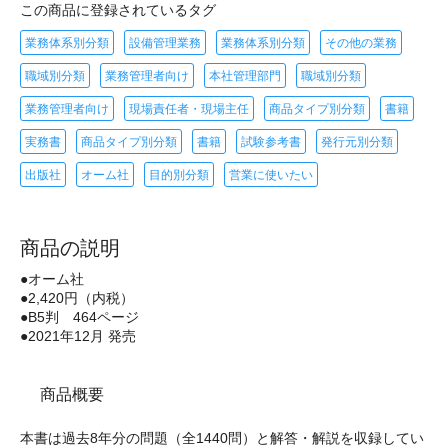
この商品に登録されているタグ
業務体系別分類
設備管理業務
業務体系別分類
その他の業務
職域別分類
業務管理者向け
本社管理部門
職域別分類
業務管理者向け
現場責任者・現場主任
商品タイプ別分類
書籍
実務書
商品タイプ別分類
書籍
試験参考書
発行元別分類
出版社
オーム社
目的別分類
営業に使いたい
商品の説明
●オーム社
●2,420円（内税）
●B5判 464ページ
●2021年12月 発売
商品概要
本書は過去8年分の問題（全1440問）と解答・解説を収録してい