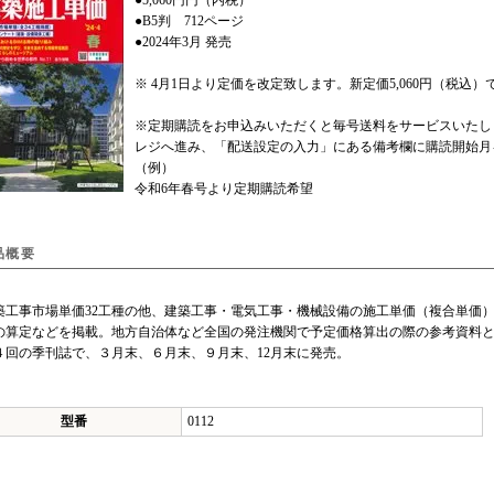
●5,060円円（内税）
●B5判 712ページ
●2024年3月 発売
※ 4月1日より定価を改定致します。新定価5,060円（税
※定期購読をお申込みいただくと毎号送料をサービスいたし
レジへ進み、「配送設定の入力」にある備考欄に購読開始月
（例）
令和6年春号より定期購読希望
品概要
工事市場単価32工種の他、建築工事・電気工事・機械設備の施工単価（複合単価
の算定などを掲載。地方自治体など全国の発注機関で予定価格算出の際の参考資料
回の季刊誌で、３月末、６月末、９月末、12月末に発売。
型番
0112