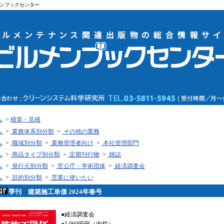
ンブックセンター
ム
>
積算・見積
ム
>
業務体系別分類
>
その他の業務
ム
>
職域別分類
>
業務管理者向け
>
本社管理部門
ム
>
商品タイプ別分類
>
定期刊行物
>
雑誌
ム
>
発行元別分類
>
官公庁・学術団体
>
経済調査会
ム
>
目的別分類
>
営業に使いたい
季刊 建築施工単価 2024年春号
●経済調査会