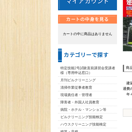
カートの中に商品はありません
商
特定技能2号試験直前講習会受講者
様（専用申込窓口）
月刊ビルクリーニング
建築
清掃作業従事者教育
通費
年４
現場責任者・管理者
障害者・外国人社員教育
病院・ホテル・マンション等
ビルクリーニング技能検定
ハウスクリーニング技能検定
積算・見積