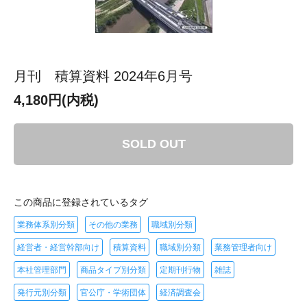
月刊 積算資料 2024年6月号
4,180円(内税)
SOLD OUT
この商品に登録されているタグ
業務体系別分類
その他の業務
職域別分類
経営者・経営幹部向け
積算資料
職域別分類
業務管理者向け
本社管理部門
商品タイプ別分類
定期刊行物
雑誌
発行元別分類
官公庁・学術団体
経済調査会