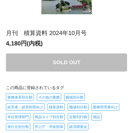
月刊 積算資料 2024年10月号
4,180円(内税)
SOLD OUT
この商品に登録されているタグ
業務体系別分類
その他の業務
職域別分類
経営者・経営幹部向け
積算資料
職域別分類
業務管理者向け
本社管理部門
商品タイプ別分類
定期刊行物
雑誌
発行元別分類
官公庁・学術団体
経済調査会