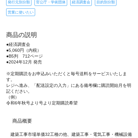
発行元別分類
官公庁・学術団体
経済調査会
目的別分類
営業に使いたい
商品の説明
●経済調査会
●5,060円（内税）
●B5判 712ページ
●2024年12月 発売
※定期購読をお申込みいただくと毎号送料をサービスいたしま
す。
レジへ進み、「配送設定の入力」にある備考欄に購読開始月を明
記ください。
（例）
令和6年秋号より号より定期購読希望
商品概要
建築工事市場単価32工種の他、建築工事・電気工事・機械設備