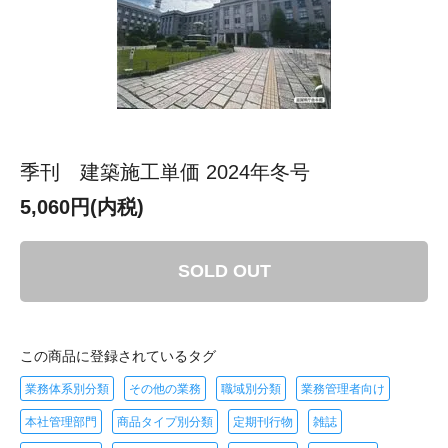
季刊 建築施工単価 2024年冬号
5,060円(内税)
SOLD OUT
この商品に登録されているタグ
業務体系別分類
その他の業務
職域別分類
業務管理者向け
本社管理部門
商品タイプ別分類
定期刊行物
雑誌