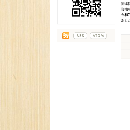
関連
資機
令和
あと