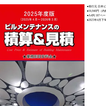
●発行元 日
●16,940円（
●A4判 187ペ
●2025年4月