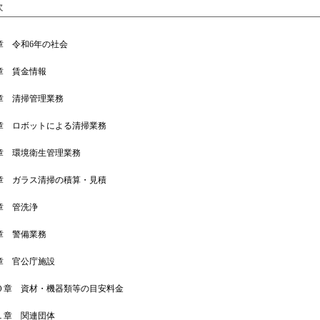
次
章 令和6年の社会
章 賃金情報
章 清掃管理業務
章 ロボットによる清掃業務
章 環境衛生管理業務
章 ガラス清掃の積算・見積
章 管洗浄
章 警備業務
章 官公庁施設
０章 資材・機器類等の目安料金
１章 関連団体