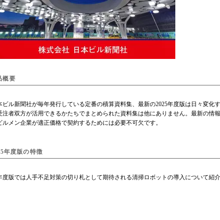
品概要
ビル新聞社が毎年発行している定番の積算資料集、最新の2025年度版は日々変化
受注者双方が活用できるかたちでまとめられた資料集は他にありません。最新の情
ビルメン企業が適正価格で契約するためには必要不可欠です。
025年度版の特徴
25年度版では人手不足対策の切り札として期待される清掃ロボットの導入について紹