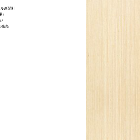
本ビル新聞社
内税）
ージ
下旬発売