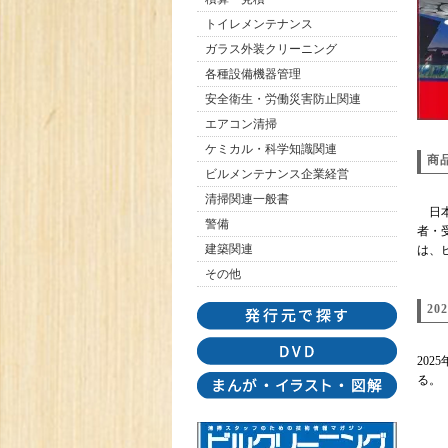
トイレメンテナンス
ガラス外装クリーニング
各種設備機器管理
安全衛生・労働災害防止関連
エアコン清掃
ケミカル・科学知識関連
商
ビルメンテナンス企業経営
清掃関連一般書
日本
警備
者・
建築関連
は、
その他
2
20
る。