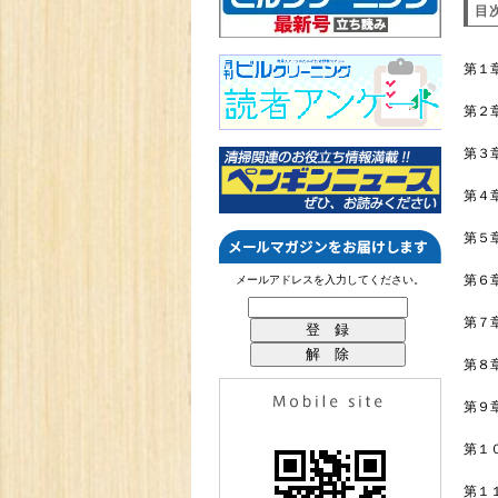
目
第１
第２
第３
第４
第５
第６
メールアドレスを入力してください。
第７
第８
第９
第１
第１