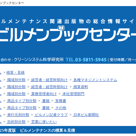
ンブックセンター
ム
>
積算・見積
ム
>
職域別分類
>
経営者・経営幹部向け
>
各種マネジメントシステム
ム
>
職域別分類
>
経営者・経営幹部向け
>
積算資料
ム
>
職域別分類
>
業務管理者向け
>
本社管理部門
ム
>
商品タイプ別分類
>
書籍
>
実務書
ム
>
商品タイプ別分類
>
書籍
>
その他
ム
>
発行元別分類
>
ビルメン記者クラブ
>
日本ビル新聞社
ム
>
目的別分類
>
営業に使いたい
025年度版 ビルメンテナンスの積算＆見積