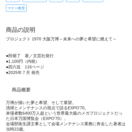
マナー教育
商品の説明
プロジェクト 1970 大阪万博～未来への夢と希望に燃えて～
●田畑了 著／文芸社発行
●1,100円（内税）
●四六並 116ページ
●2025年７月 発売
商品概要
万博が描いた夢と希望、そして展望。
清掃とメンテナンスの視点で語るEXPO'70。
来場者数6400万人超という世界最大級のメガプロジェクトだっ
た日本万国博覧会（EXPO'70）。
会場部衛生課主事として会場メンテナンス業務に奔走した著者は
当時22歳。