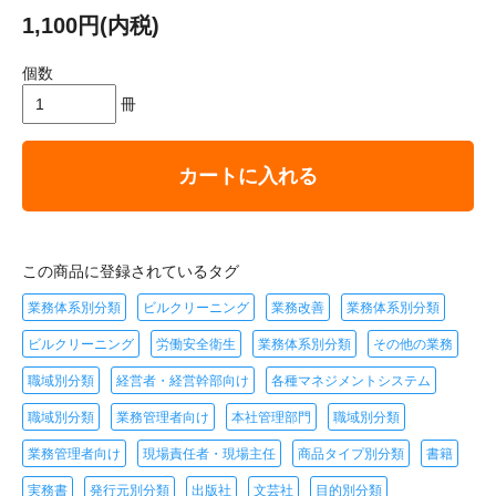
1,100円(内税)
個数
冊
カートに入れる
この商品に登録されているタグ
業務体系別分類
ビルクリーニング
業務改善
業務体系別分類
ビルクリーニング
労働安全衛生
業務体系別分類
その他の業務
職域別分類
経営者・経営幹部向け
各種マネジメントシステム
職域別分類
業務管理者向け
本社管理部門
職域別分類
業務管理者向け
現場責任者・現場主任
商品タイプ別分類
書籍
実務書
発行元別分類
出版社
文芸社
目的別分類