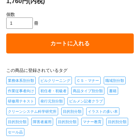
1,760円(内税)
個数
冊
カートに入れる
この商品に登録されているタグ
業務体系別分類
ビルクリーニング
ＣＳ・マナー
職域別分類
作業従事者向け
初任者・初級者
商品タイプ別分類
書籍
研修用テキスト
発行元別分類
ビルメン記者クラブ
クリーンシステム科学研究所
目的別分類
イラストの多い本
目的別分類
障害者雇用
目的別分類
マナー教育
目的別分類
セール品