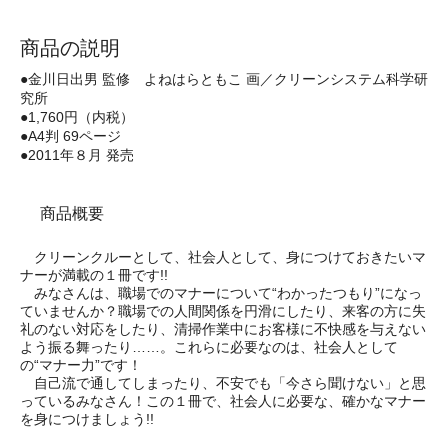
商品の説明
●金川日出男 監修 よねはらともこ 画／クリーンシステム科学研
究所
●1,760円（内税）
●A4判 69ページ
●2011年８月 発売
商品概要
クリーンクルーとして、社会人として、身につけておきたいマ
ナーが満載の１冊です!!
みなさんは、職場でのマナーについて“わかったつもり”になっ
ていませんか？職場での人間関係を円滑にしたり、来客の方に失
礼のない対応をしたり、清掃作業中にお客様に不快感を与えない
よう振る舞ったり……。これらに必要なのは、社会人として
の“マナー力”です！
自己流で通してしまったり、不安でも「今さら聞けない」と思
っているみなさん！この１冊で、社会人に必要な、確かなマナー
を身につけましょう!!