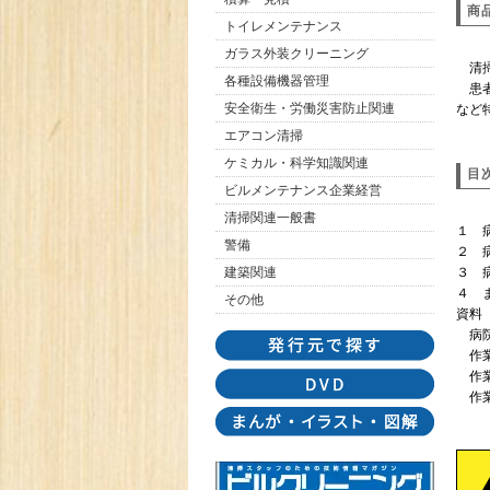
商
トイレメンテナンス
ガラス外装クリーニング
清掃
各種設備機器管理
患者
安全衛生・労働災害防止関連
など
エアコン清掃
ケミカル・科学知識関連
目
ビルメンテナンス企業経営
清掃関連一般書
１ 
警備
２ 
建築関連
３ 
４ 
その他
資料
病院
作業
作業
作業