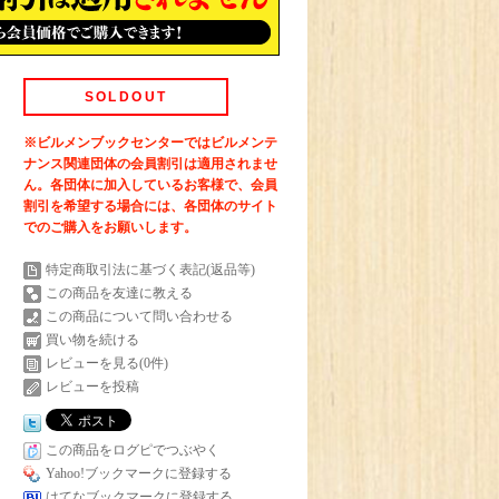
SOLDOUT
※ビルメンブックセンターではビルメンテ
ナンス関連団体の会員割引は適用されませ
ん。各団体に加入しているお客様で、会員
割引を希望する場合には、各団体のサイト
でのご購入をお願いします。
特定商取引法に基づく表記(返品等)
この商品を友達に教える
この商品について問い合わせる
買い物を続ける
レビューを見る(0件)
レビューを投稿
この商品をログピでつぶやく
Yahoo!ブックマークに登録する
はてなブックマークに登録する