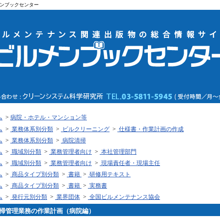
ンブックセンター
ム
>
病院・ホテル・マンション等
ム
>
業務体系別分類
>
ビルクリーニング
>
仕様書・作業計画の作成
ム
>
業務体系別分類
>
病院清掃
ム
>
職域別分類
>
業務管理者向け
>
本社管理部門
ム
>
職域別分類
>
業務管理者向け
>
現場責任者・現場主任
ム
>
商品タイプ別分類
>
書籍
>
研修用テキスト
ム
>
商品タイプ別分類
>
書籍
>
実務書
ム
>
発行元別分類
>
業界団体
>
全国ビルメンテナンス協会
掃管理業務の作業計画（病院編）