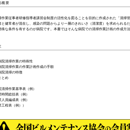
品概要
作業従事者研修指導者講習会制度の活性化を図ることを目的に作成された「清掃管
と健常者が混在し、感染の問題からより一層のきれいさ（清潔度）を求められるだ
特殊な条件を有するのが病院です。本書ではそんな病院での清掃作業計画の作成方
次
病院清掃作業の特殊性
病院清掃作業の作業計画作成の手順
病院清掃の特徴
まとめ
清掃作業基準表（例）
時間総括表（例）
人員編成表（例）
工程表（例））