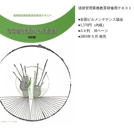
清掃管理業務教育研修用テキスト
●全国ビルメンテナンス協会
●1,570円（内税）
●A４判 38ページ
●2003年５月 発売