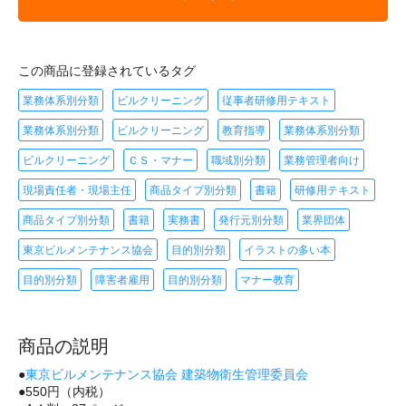
この商品に登録されているタグ
業務体系別分類
ビルクリーニング
従事者研修用テキスト
業務体系別分類
ビルクリーニング
教育指導
業務体系別分類
ビルクリーニング
ＣＳ・マナー
職域別分類
業務管理者向け
現場責任者・現場主任
商品タイプ別分類
書籍
研修用テキスト
商品タイプ別分類
書籍
実務書
発行元別分類
業界団体
東京ビルメンテナンス協会
目的別分類
イラストの多い本
目的別分類
障害者雇用
目的別分類
マナー教育
商品の説明
●
東京ビルメンテナンス協会 建築物衛生管理委員会
●550円（内税）