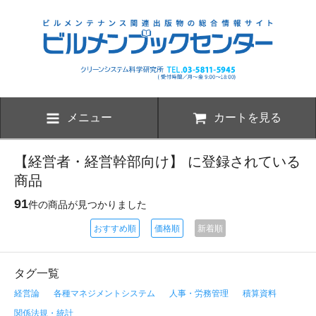
メニュー
カートを見る
【経営者・経営幹部向け】 に登録されている
商品
91
件の商品が見つかりました
おすすめ順
価格順
新着順
タグ一覧
経営論
各種マネジメントシステム
人事・労務管理
積算資料
関係法規・統計