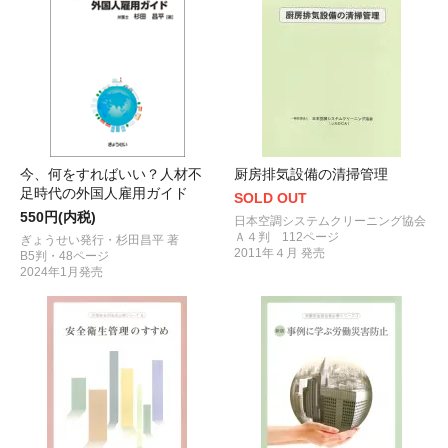
今、何をすればいい？人材不
厨房排気設備の清掃管理
足時代の外国人雇用ガイド
SOLD OUT
550円(内税)
日本空調システムクリーニング協会
Ａ４判 112ページ
ぎょうせい発行・杉田昌平 著
2011年４月 発売
B5判・48ページ
2024年1月発売