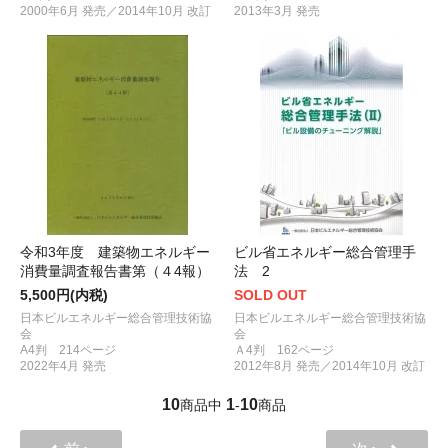
2000年6月 発売／2014年10月 改訂
2013年3月 発売
令和3年度 建築物エネルギー
ビル省エネルギー総合管理手
消費量調査報告書第（４4報）
法 2
5,500円(内税)
SOLD OUT
日本ビルエネルギー総合管理技術協
日本ビルエネルギー総合管理技術協
会
会
A4判 214ページ
Ａ4判 162ページ
2022年4月 発売
2012年8月 発売／2014年10月 改訂
10
1
10
商品中
-
商品