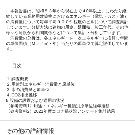
本報告書は、昭和５３年から現在まで４0年以上、にわたり継
続している業務用建築物におけるエネルギー（電気・ガス・油）
の消費量について毎年平均９００件程度のビルについて調査集計
しています。分析方法は建物の用途、延面積、竣工年代、その他
様々な角度から相関関係などについて集計・分析しています。
消費量の分析は、各エネルギーを一次エネルギーに換算し年間
の単位面積（ＭＪ／㎡・年）当たりの原単位で算定評価していま
す。
目次
１.調査概要
２.用途別エネルギー消費量と原単位
３.水の消費量と原単位
４.CO2排出推移
5.設備の設置および運用の状況
〈参考資料1〉用途・エネルギー種類別原単位経年推移
〈参考資料2〉2021年度コロナ禍状況アンケート集計結果
その他の詳細情報