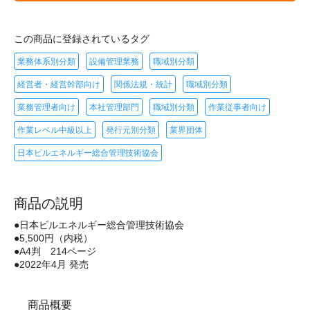
この商品に登録されているタグ
業務体系別分類
設備管理業務
職域別分類
経営者・経営幹部向け
関係法規・統計
職域別分類
業務管理者向け
本社管理部門
職域別分類
作業従事者向け
作業レベル中級以上
発行元別分類
業界団体
日本ビルエネルギー総合管理技術協会
商品の説明
●日本ビルエネルギー総合管理技術協会
●5,500円（内税）
●A4判 214ページ
●2022年4月 発売
商品概要