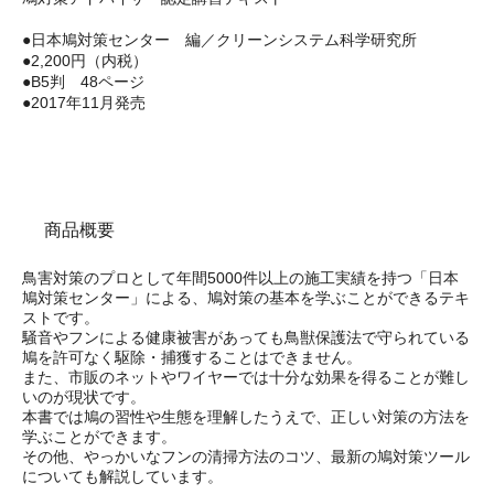
●日本鳩対策センター 編／クリーンシステム科学研究所
●2,200円（内税）
●B5判 48ページ
●2017年11月発売
商品概要
鳥害対策のプロとして年間5000件以上の施工実績を持つ「日本
鳩対策センター」による、鳩対策の基本を学ぶことができるテキ
ストです。
騒音やフンによる健康被害があっても鳥獣保護法で守られている
鳩を許可なく駆除・捕獲することはできません。
また、市販のネットやワイヤーでは十分な効果を得ることが難し
いのが現状です。
本書では鳩の習性や生態を理解したうえで、正しい対策の方法を
学ぶことができます。
その他、やっかいなフンの清掃方法のコツ、最新の鳩対策ツール
についても解説しています。