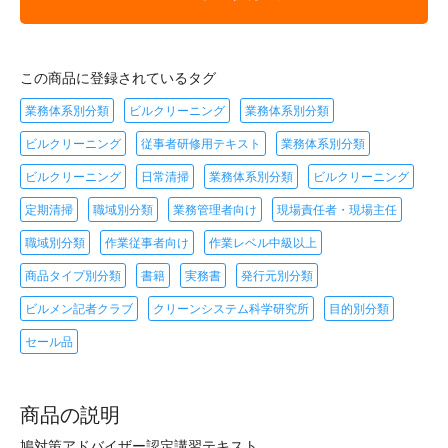
この商品に登録されているタグ
業務体系別分類
ビルクリーニング
業務体系別分類
ビルクリーニング
従事者研修用テキスト
業務体系別分類
ビルクリーニング
日常清掃
業務体系別分類
ビルクリーニング
定期清掃
職域別分類
業務管理者向け
現場責任者・現場主任
職域別分類
作業従事者向け
作業レベル中級以上
商品タイプ別分類
書籍
実務書
発行元別分類
ビルメン記者クラブ
クリーンシステム科学研究所
目的別分類
セール品
商品の説明
鳩対策アドバイザー認定講習テキスト