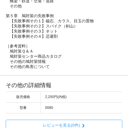
橋梁・鉄道・空港・道路
その他
第５章 鳩対策の失敗事例
【失敗事例その１】磁石、カラス、目玉の置物
【失敗事例その２】スパイク（剣山）
【失敗事例その３】ネット
【失敗事例その４】忌避剤
［参考資料］
鳩対策Ｑ＆Ａ
鳩対策センター商品カタログ
その他の鳩対策情報
その他の鳥害について
その他の詳細情報
販売価格
2,200円(内税)
型番
0080
レビューを見る(0件)