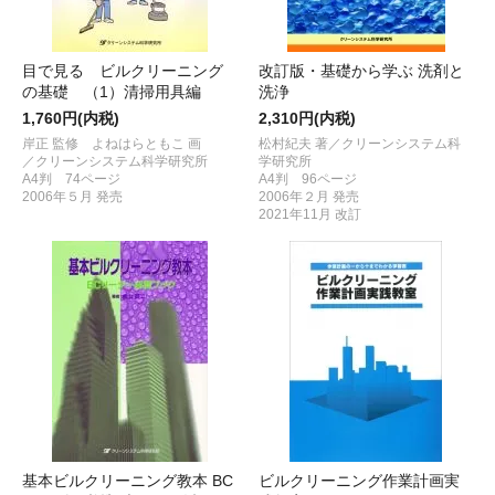
目で見る ビルクリーニング
改訂版・基礎から学ぶ 洗剤と
の基礎 （1）清掃用具編
洗浄
1,760円(内税)
2,310円(内税)
岸正 監修 よねはらともこ 画
松村紀夫 著／クリーンシステム科
／クリーンシステム科学研究所
学研究所
A4判 74ページ
A4判 96ページ
2006年５月 発売
2006年２月 発売
2021年11月 改訂
基本ビルクリーニング教本 BC
ビルクリーニング作業計画実