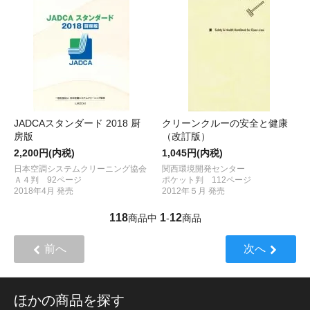
JADCAスタンダード 2018 厨
クリーンクルーの安全と健康
房版
（改訂版）
2,200円(内税)
1,045円(内税)
日本空調システムクリーニング協会
関西環境開発センター
Ａ４判 92ページ
ポケット判 112ページ
2018年4月 発売
2012年５月 発売
118
1
12
商品中
-
商品
前へ
次へ
ほかの商品を探す