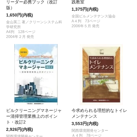
リーダー必携ブック（改訂
践教室
版）
1,375円(内税)
1,650円(内税)
全国ビルメンテナンス協会
A４判 73ページ
金山英二 著／クリーンシステム科
2006年５月 発売
学研究所
A4判 128ページ
2004年２月 発売
ビルクリーニングマネージャ
今求められる理想的なトイレ
ー清掃管理業務上のポイン
メンテナンス
ト・改訂2
3,553円(内税)
2,926円(内税)
関西環境開発センター
Ａ４判 78ページ
関西環境開発センター