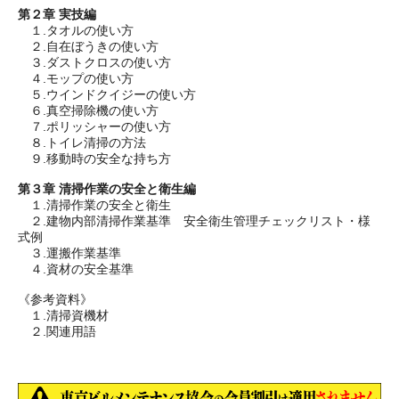
第２章 実技編
１.タオルの使い方
２.自在ぼうきの使い方
３.ダストクロスの使い方
４.モップの使い方
５.ウインドクイジーの使い方
６.真空掃除機の使い方
７.ポリッシャーの使い方
８.トイレ清掃の方法
９.移動時の安全な持ち方
第３章 清掃作業の安全と衛生編
１.清掃作業の安全と衛生
２.建物内部清掃作業基準 安全衛生管理チェックリスト・様
式例
３.運搬作業基準
４.資材の安全基準
《参考資料》
１.清掃資機材
２.関連用語