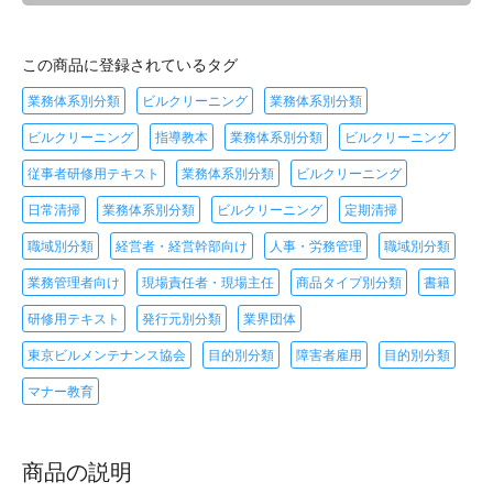
この商品に登録されているタグ
業務体系別分類
ビルクリーニング
業務体系別分類
ビルクリーニング
指導教本
業務体系別分類
ビルクリーニング
従事者研修用テキスト
業務体系別分類
ビルクリーニング
日常清掃
業務体系別分類
ビルクリーニング
定期清掃
職域別分類
経営者・経営幹部向け
人事・労務管理
職域別分類
業務管理者向け
現場責任者・現場主任
商品タイプ別分類
書籍
研修用テキスト
発行元別分類
業界団体
東京ビルメンテナンス協会
目的別分類
障害者雇用
目的別分類
マナー教育
商品の説明