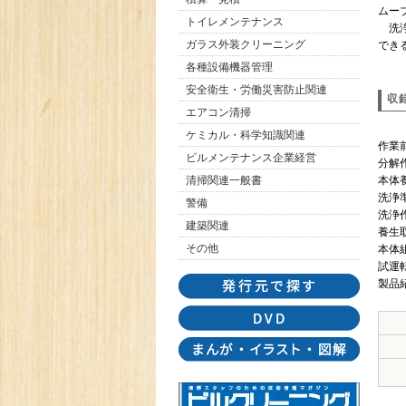
ムー
トイレメンテナンス
洗浄
ガラス外装クリーニング
でき
各種設備機器管理
安全衛生・労働災害防止関連
収
エアコン清掃
ケミカル・科学知識関連
作業
ビルメンテナンス企業経営
分解
清掃関連一般書
本体
洗浄
警備
洗浄
建築関連
養生
その他
本体
試運
製品