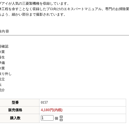
ブアイが人気の三菱製機種を収録しています。
工程を余すことなく収録したプロ向けのエキスパートマニュアル。専門のお掃除業
るよう、細かい部分まで撮影されています。
録内容
前確認
作業
養生
準備
作業
取り外し
組立
転
紹介
型番
0157
販売価格
4,180円(内税)
購入数
個