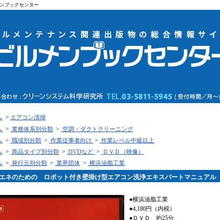
ンブックセンター
ム
>
エアコン清掃
ム
>
業務体系別分類
>
空調・ダクトクリーニング
ム
>
職域別分類
>
作業従事者向け
>
作業レベル中級以上
ム
>
商品タイプ別分類
>
DVDなど
>
ＤＶＤ（映像）
ム
>
発行元別分類
>
業界団体
>
横浜油脂工業
エネのための ロボット付き壁掛け型エアコン洗浄エキスパートマニュアル 
●横浜油脂工業
●4,180円（内税）
●ＤＶＤ 約25分