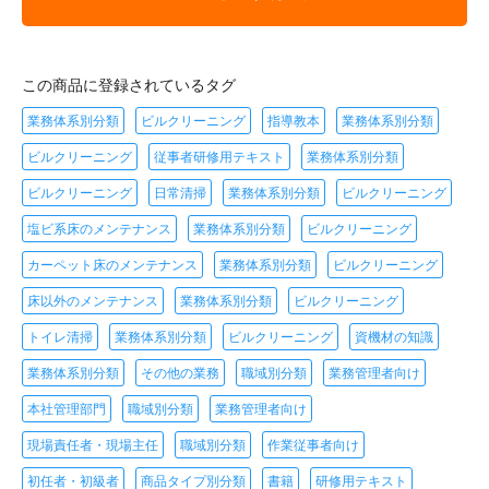
この商品に登録されているタグ
業務体系別分類
ビルクリーニング
指導教本
業務体系別分類
ビルクリーニング
従事者研修用テキスト
業務体系別分類
ビルクリーニング
日常清掃
業務体系別分類
ビルクリーニング
塩ビ系床のメンテナンス
業務体系別分類
ビルクリーニング
カーペット床のメンテナンス
業務体系別分類
ビルクリーニング
床以外のメンテナンス
業務体系別分類
ビルクリーニング
トイレ清掃
業務体系別分類
ビルクリーニング
資機材の知識
業務体系別分類
その他の業務
職域別分類
業務管理者向け
本社管理部門
職域別分類
業務管理者向け
現場責任者・現場主任
職域別分類
作業従事者向け
初任者・初級者
商品タイプ別分類
書籍
研修用テキスト