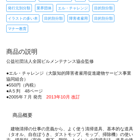
発行元別分類
業界団体
エル・チャレンジ
目的別分類
イラストの多い本
目的別分類
障害者雇用
目的別分類
マナー教育
商品の説明
公益社団法人全国ビルメンテナンス協会監修
●エル・チャレンジ（大阪知的障害者雇用促進建物サービス事業
協同組合）
●550円（内税）
●A５判 48ページ
●2005年７月 発売
2013年10月 改訂
商品概要
建物清掃の仕事の意義から、よく使う清掃道具、基本的な道具
（タオル、自在ぼうき、ダストモップ、モップ、掃除機）の使い
方、場所別（室内、廊下、階段、トイレ）の清掃方法、道具の後