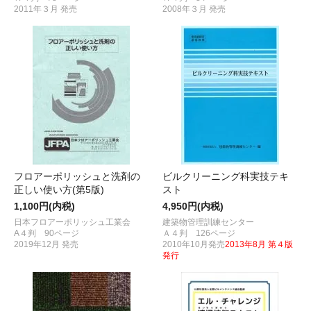
2011年３月 発売
2008年３月 発売
フロアーポリッシュと洗剤の
ビルクリーニング科実技テキ
正しい使い方(第5版)
スト
1,100円(内税)
4,950円(内税)
日本フロアーポリッシュ工業会
建築物管理訓練センター
A４判 90ページ
Ａ４判 126ページ
2019年12月 発売
2010年10月発売
2013年8月 第４版
発行