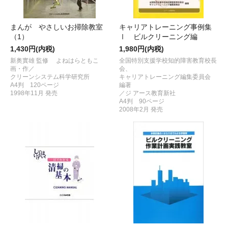
まんが やさしいお掃除教室
キャリアトレーニング事例集
（1）
Ⅰ ビルクリーニング編
1,430円(内税)
1,980円(内税)
新奥實雄 監修 よねはらともこ
全国特別支援学校知的障害教育校長
画・作／
会、
クリーンシステム科学研究所
キャリアトレーニング編集委員会
A4判 120ページ
編著
1998年11月 発売
／ジ アース教育新社
A4判 90ページ
2008年2月 発売