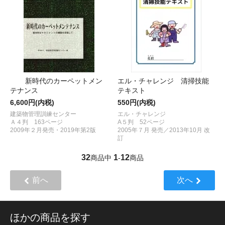
新時代のカーペットメン
エル・チャレンジ 清掃技能
テナンス
テキスト
6,600円(内税)
550円(内税)
建築物管理訓練センター
エル・チャレンジ
Ａ４判 163ページ
A５判 52ページ
2009年２月発売・2019年第2版
2005年７月 発売／2013年10月 改
訂
32
1
12
商品中
-
商品
前へ
次へ
ほかの商品を探す