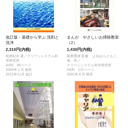
改訂版・基礎から学ぶ 洗剤と
まんが やさしいお掃除教室
洗浄
（2）
2,310円(内税)
1,430円(内税)
松村紀夫 著／クリーンシステム科
新奥實雄 監修 よねはらともこ
学研究所
画・作／
A4判 96ページ
クリーンシステム科学研究所
2006年２月 発売
A4判 122ページ
2021年11月 改訂
2001年６月 発売