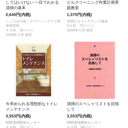
してはいけない 一目でわかる
ビルクリーニング作業計画実
清掃の基本
践教室
2,640円(内税)
1,375円(内税)
こころみの会／クリーンシステム科
全国ビルメンテナンス協会
学研究所
A４判 73ページ
Ａ５判 36ページ
2006年５月 発売
2009年３月 発売
今求められる理想的なトイレ
清掃のスペシャリストを目指
メンテナンス
して
3,553円(内税)
3,553円(内税)
関西環境開発センター
関西環境開発センター
Ａ４判 78ページ
Ａ４判 84ページ