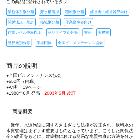
この商品に登録されているタグ
業務体系別分類
貯水槽清掃
職域別分類
経営者・経営幹部向け
関係法規・統計
職域別分類
作業従事者向け
作業レベル中級以上
商品タイプ別分類
書籍
実務書
発行元別分類
業界団体
全国ビルメンテナンス協会
商品の説明
●全国ビルメンテナンス協会
●550円（内税）
●A4判 19ページ
●1988年8月 発売
2003年5月 改訂
商品概要
近年、水道施設に関するさまざまな法律が改正され、飲料水の
水質管理はますます重要はものとなっています。こうした関係法
令の改正をもとに、建築物における簡易な水質検査の方法を分か