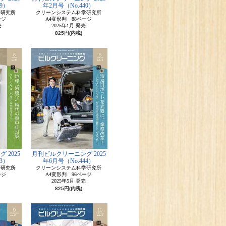
9）
年2月号（No.440）
学研究所
クリーンシステム科学研究所
ージ
A4変形判 88ページ
売
2025年1月 発売
825円(内税)
 2025
月刊ビルクリーニング 2025
3）
年6月号（No.444）
学研究所
クリーンシステム科学研究所
ージ
A4変形判 96ページ
2025年5月 発売
825円(内税)