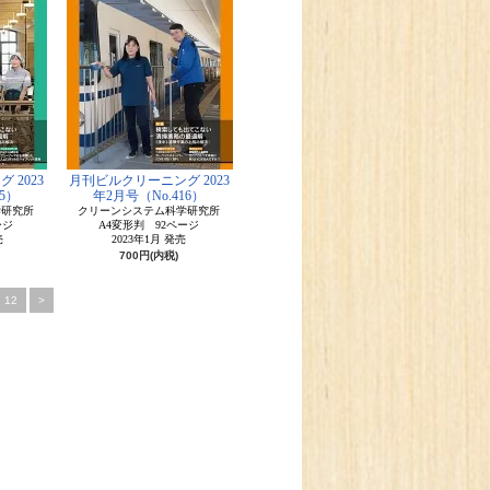
 2023
月刊ビルクリーニング 2023
5）
年2月号（No.416）
学研究所
クリーンシステム科学研究所
ージ
A4変形判 92ページ
売
2023年1月 発売
700円(内税)
12
>