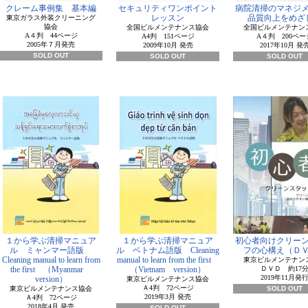
クレーム事例集 基本編
セキュリティワンポイント
病院清掃のマネジ
レッスン
品質向上をめざ
東京ガラス外装クリーニング
協会
全国ビルメンテナンス協会
全国ビルメンテナン
A４判 44ページ
A4判 151ページ
A４判 200ペー
2005年７月発売
2009年10月 発売
2017年10月 発
SOLD OUT
SOLD OUT
SOLD OUT
１から学ぶ清掃マニュア
１から学ぶ清掃マニュア
初心者向けクリー
ル ミャンマー語版
ル ベトナム語版 Cleaning
フの心構え（Ｄ
Cleaning manual to learn from
manual to learn from the first
東京ビルメンテナン
the first （Myanmar
（Vietnam version）
ＤＶＤ 約17
2019年11月発
version）
東京ビルメンテナンス協会
Ａ4判 72ページ
東京ビルメンテナンス協会
SOLD OUT
2019年3月 発売
Ａ4判 72ページ
2018年4月 発売
SOLD OUT