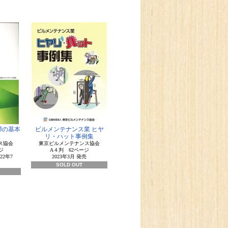
清掃の基本
ビルメンテナンス業 ヒヤ
リ・ハット事例集
ス協会
東京ビルメンテナンス協会
ジ
A４判 62ページ
22年7
2023年3月 発売
SOLD OUT