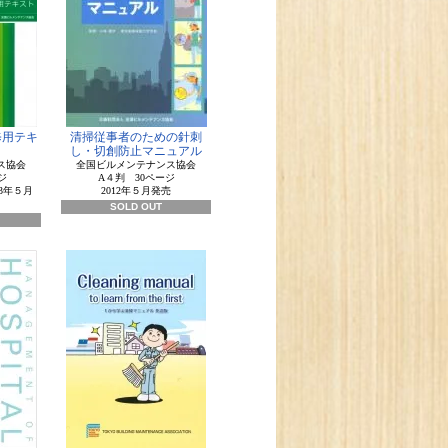
修用テキ
清掃従事者のための針刺
し・切創防止マニュアル
ス協会
全国ビルメンテナンス協会
ジ
A４判 30ページ
13年５月
2012年５月発売
SOLD OUT