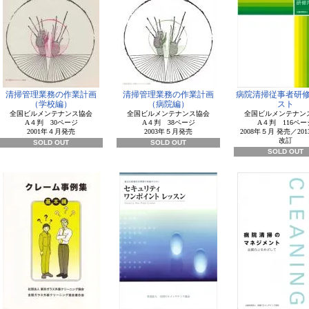
清掃管理業務の作業計画
清掃管理業務の作業計画
病院清掃従事者研
（学校編）
（病院編）
スト
全国ビルメンテナンス協会
全国ビルメンテナンス協会
全国ビルメンテナン
A４判 30ページ
A４判 38ページ
A４判 116ペー
2001年４月発売
2003年５月発売
2008年５月 発売／20
改訂
SOLD OUT
SOLD OUT
SOLD OUT