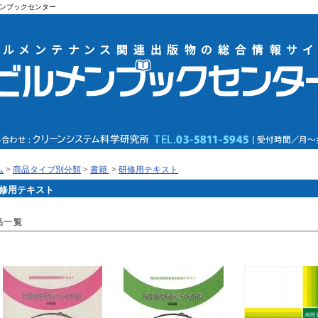
ンブックセンター
ム
>
商品タイプ別分類
>
書籍
>
研修用テキスト
修用テキスト
品一覧