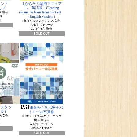
メント
１から学ぶ清掃マニュア
して
ル 英語版 Cleaning
manual to learn from the first
ス協会
ジ
（English version ）
売
東京ビルメンテナンス協会
Ａ4判 72ページ
2018年4月 発売
SOLD OUT
ンスタッ
事例から学ぶ安全パ
ＶＤ）
トロール写真集
ス協会
全国ガラス外装クリーニング
分
協会連合会
行
A４判 76ページ
2015年11月発売
SOLD OUT