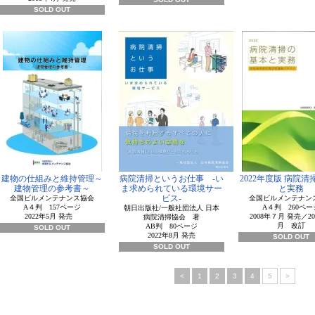
SOLD OUT
建物の仕組みと維持管理～
病院清掃というお仕事 -い
2022年度版 病院
建物管理の参考書～
ま求められている環境サー
と実務
ビス-
全国ビルメンテナンス協会
全国ビルメンテナン
A４判 157ページ
A４判 260ペー
朝日出版社/一般社団法人 日本
2022年5月 発売
2008年７月 発売／20
病院清掃協会 著
月 改訂
AB判 80ページ
SOLD OUT
2022年8月 発売
SOLD OUT
SOLD OUT
<
1
2
3
4
5
>