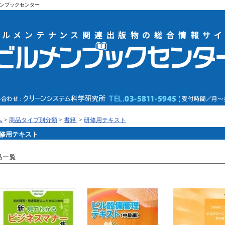
ンブックセンター
ム
>
商品タイプ別分類
>
書籍
>
研修用テキスト
修用テキスト
品一覧