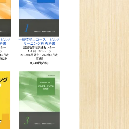
 ビルク
一級技能士コース ビルク
科書
リーニング科 教科書
ンター
建築物管理訓練センター
ジ
Ａ４判 321ページ
7年7月改
2016年6月発売・2022年8月改
版第2刷
訂3版
9,240円(内税)