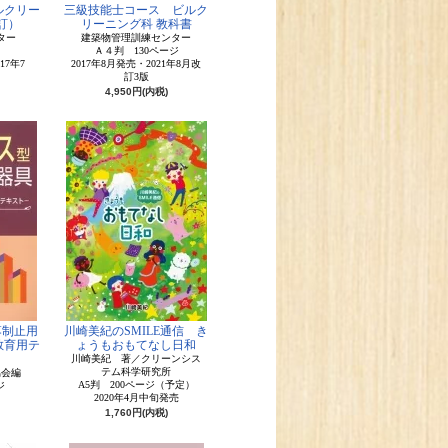
ルクリー
三級技能士コース ビルク
訂）
リーニング科 教科書
ター
建築物管理訓練センター
Ａ４判 130ページ
17年7
2017年8月発売・2021年8月改
訂3版
4,950円(内税)
落制止用
川崎美紀のSMILE通信 き
教育用テ
ょうもおもてなし日和
川崎美紀 著／クリーンシス
テム科学研究所
協会編
A5判 200ページ（予定）
ジ
2020年4月中旬発売
1,760円(内税)