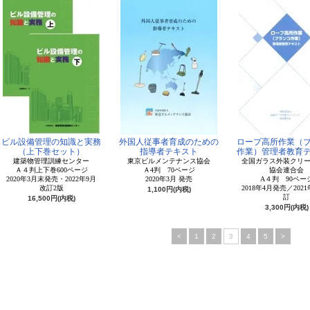
ビル設備管理の知識と実務
外国人従事者育成のための
ロープ高所作業（
（上下巻セット）
指導者テキスト
作業）管理者教育
建築物管理訓練センター
東京ビルメンテナンス協会
全国ガラス外装クリ
Ａ４判上下巻600ページ
Ａ4判 70ページ
協会連合会
2020年3月末発売・2022年9月
2020年3月 発売
A４判 90ペー
改訂2版
2018年4月発売／202
1,100円(内税)
訂
16,500円(内税)
3,300円(内税)
<
1
2
3
4
5
>