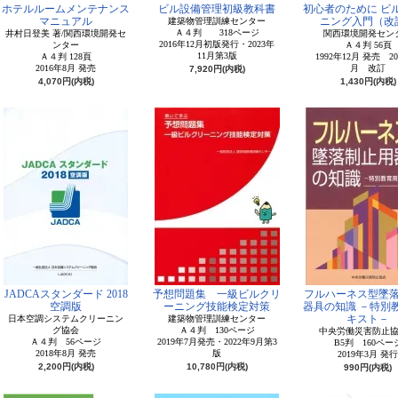
ホテルルームメンテナンス
ビル設備管理初級教科書
初心者のために ビ
マニュアル
ニング入門（改
建築物管理訓練センター
Ａ４判 318ページ
井村日登美 著/関西環境開発セ
関西環境開発セン
2016年12月初版発行・2023年
ンター
Ａ４判 56頁
11月第3版
Ａ４判 128頁
1992年12月 発売 20
2016年8月 発売
月 改訂
7,920円(内税)
4,070円(内税)
1,430円(内税)
JADCAスタンダード 2018
予想問題集 一級ビルクリ
フルハーネス型墜
空調版
ーニング技能検定対策
器具の知識 －特別
キスト－
日本空調システムクリーニン
建築物管理訓練センター
グ協会
Ａ４判 130ページ
中央労働災害防止
Ａ４判 56ページ
2019年7月発売・2022年9月第3
B5判 160ペー
2018年8月 発売
版
2019年3月 発行
2,200円(内税)
10,780円(内税)
990円(内税)