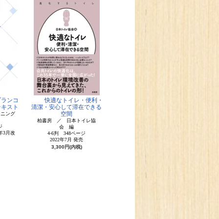
ブランコ
快適なトイレ・便利・
テキスト
清潔・安心して滞在できる
空間
ーニング
柏書房 ／ 日本トイレ協
ジ
会 編
1年3月改
4-6判 348ページ
2022年7月 発売
3,300円(内税)