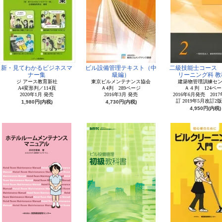
新・見てわかるビジネスマ
ビル設備管理テキスト（中
二級技能士コース
ナー集
級編）
リーニング科 教
ジ アース教育新社
東京ビルメンテナンス協会
建築物管理訓練セ
A4変形判／114頁
Ａ4判 289ページ
Ａ４判 124ペー
2020年1月 発売
2016年3月 発売
2016年6月発売 201
訂 2019年5月改訂2
1,980円(内税)
4,730円(内税)
4,950円(内税)