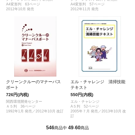
A4変形判 63ページ
A4変形判 57ページ
2012年10月 発売
2012年11月 発売
クリーンクルーのマナーパス
エル・チャレンジ 清掃技能
ポート
テキスト
726円(内税)
550円(内税)
関西環境開発センター
エル・チャレンジ
Ａ５判 36ページ
A５判 52ページ
1992年1月 発売／2012年10月 改訂
2005年７月 発売／2013年10月 改
訂
546
49
60
商品中
-
商品