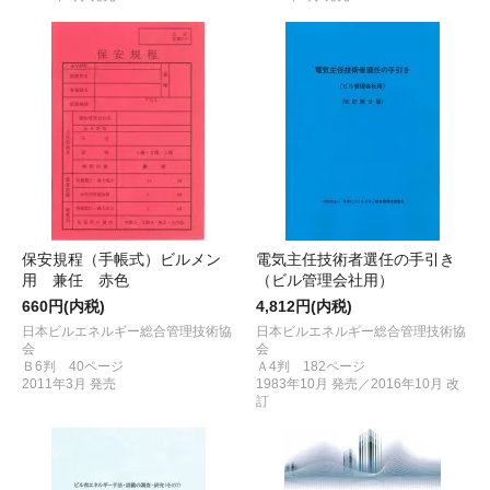
保安規程（手帳式）ビルメン
電気主任技術者選任の手引き
用 兼任 赤色
（ビル管理会社用）
660円(内税)
4,812円(内税)
日本ビルエネルギー総合管理技術協
日本ビルエネルギー総合管理技術協
会
会
Ｂ6判 40ページ
Ａ4判 182ページ
2011年3月 発売
1983年10月 発売／2016年10月 改
訂