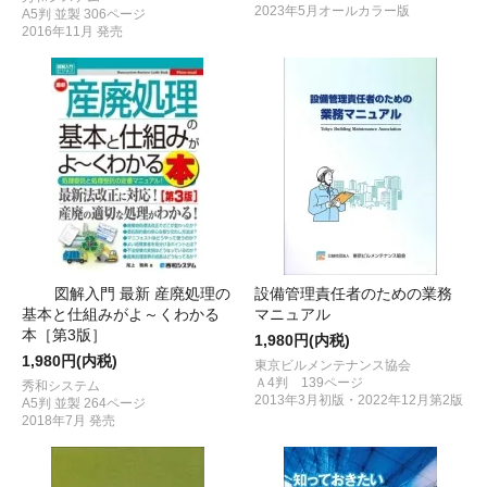
2023年5月オールカラー版
A5判 並製 306ページ
2016年11月 発売
図解入門 最新 産廃処理の
設備管理責任者のための業務
基本と仕組みがよ～くわかる
マニュアル
本［第3版］
1,980円(内税)
1,980円(内税)
東京ビルメンテナンス協会
Ａ4判 139ページ
秀和システム
2013年3月初版・2022年12月第2版
A5判 並製 264ページ
2018年7月 発売