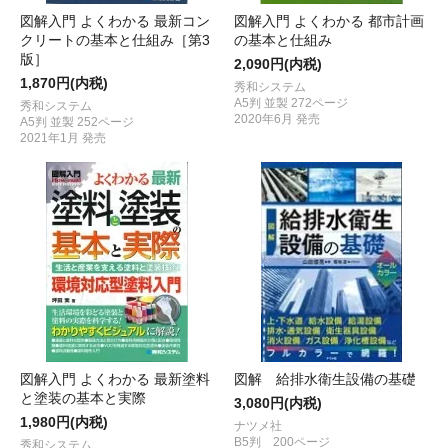
図解入門 よくわかる 最新コン
図解入門 よくわかる 都市計画
クリートの基本と仕組み［第3
の基本と仕組み
版］
2,090円(内税)
1,870円(内税)
秀和システム
A5判 並製 272ページ
秀和システム
2020年6月 発売
A5判 並製 252ページ
2021年1月 発売
図解入門 よくわかる 最新塗料
図解 給排水衛生設備の基礎
と塗装の基本と実際
3,080円(内税)
1,980円(内税)
ナツメ社
B5判 200ページ
秀和システム