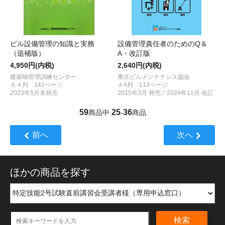
ビル設備管理の知識と実務
設備管理責任者のためのQ＆
（追補版）
A・改訂版
4,950円(内税)
2,640円(内税)
建築物管理訓練センター
東京ビルメンテナンス協会
Ａ４判 141ページ
Ａ4判 113ページ
2023年5月末発売
2015年3月 発売／2024年11月 改訂
59
25
36
商品中
-
商品
前へ
次へ
ほかの商品を探す
検索